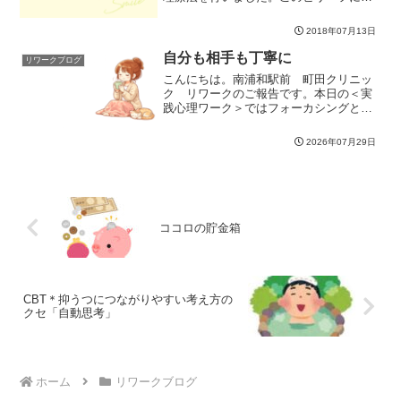
イラショナルビリーフとラショナルビリ
ーフがあります。イラショナルビリーフ
2018年07月13日
とは、「ねばならない」「must」といっ
た固定的なもので、ラ...
自分も相手も丁寧に
リワークブログ
こんにちは。南浦和駅前 町田クリニッ
ク リワークのご報告です。本日の＜実
践心理ワーク＞ではフォーカシングとか
らめつつ、ネガティブケイパビリティに
ついて学びました。普段私たちは、早急
2026年07月29日
に選択や結論をもとめられることが多い
かと思います。それに対し...
ココロの貯金箱
CBT＊抑うつにつながりやすい考え方の
クセ「自動思考」
ホーム
リワークブログ