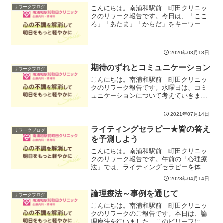
を取り入れたもので、未完結な問題など
こんにちは。南浦和駅前 町田クリニッ
リワークブログ
の再体験を通じて、「いま、...
クのリワーク報告です。今日は、「ここ
ろ」「あたま」「からだ」をキーワード
に、自分の感情にもう少し丁寧に気づい
ていこうというテーマでワークをしまし
た。「感情」というと、扱い方に戸惑う
2020年03月18日
ことも多いのではないでし...
期待のずれとコミュニケーション
リワークブログ
こんにちは。南浦和駅前 町田クリニッ
クのリワーク報告です。水曜日は、コミ
ュニケーションについて考えていきま
す。先週に引き続き、今週もコミュニケ
ーションにおこる行き違いの背景を振り
2021年07月14日
返るテーマです。今日は、「役割期待」
をキーワードに、自分の身の...
ライティングセラピー★皆の答え
リワークブログ
を予測しよう
こんにちは。南浦和駅前 町田クリニッ
クのリワーク報告です。午前の「心理療
法」では、ライティングセラピーを体験
して自己の考えや思いを振り返りまし
2023年04月14日
た。ある物語を想定した中で、知人や友
人、家族など、好きな人を相手に選んで
論理療法～事例を通じて
リワークブログ
手紙を書いてもらいました。...
こんにちは。南浦和駅前 町田クリニッ
クのリワークのご報告です。本日は、論
理療法を行いました。このビリーフには