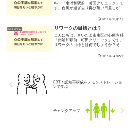
科 「南浦和駅前 町田クリニック」で
す。台風が過ぎ去り再び暑い日差しが戻
ってきましたね^^;お盆の時期となりまし
たが、今年は当院はお盆休みをいただい
2014年08月11日
ておりません。普段はお仕事でなかなか
お時間がとれない方々か...
リワークの目標とは？
Dr'sコラム
こんにちは。さいたま市南区の心療内科
「南浦和駅前 町田クリニック」です。
リワークの目標とは何でしょうか？それ
は、再休職に至ることを予防することだ
と考えます。継続可能な就労を達成維持
2015年04月22日
するためには、今回の休職の理由を自分
自身で整理して、復職後の...
CBT＊認知再構成をデモンストレーショ
ンで学ぶ
チャンクアップ