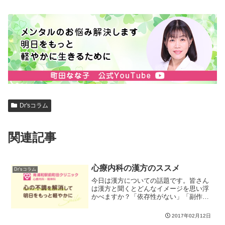
Dr'sコラム
関連記事
心療内科の漢方のススメ
Dr'sコラム
今日は漢方についての話題です。皆さん
は漢方と聞くとどんなイメージを思い浮
かべますか？「依存性がない」「副作用
が少なくて身体にやさしい」「ゆっくり
効くので一か月は服用が必要」「体に合
2017年02月12日
えばおいしい」などでしょうか。まさに