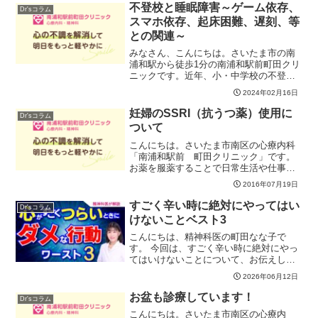
その通り、どれも基本的に...
不登校と睡眠障害～ゲーム依存、
Dr'sコラム
スマホ依存、起床困難、遅刻、等
との関連～
みなさん、こんにちは。さいたま市の南
浦和駅から徒歩1分の南浦和駅前町田クリ
ニックです。近年、小・中学校の不登校
児童は増え続け、厚労省にデータによる
2024年02月16日
と令和4年度には29万余りに達したとさ
れ、不登校に至ったきっかけ・原因とし
妊婦のSSRI（抗うつ薬）使用に
Dr'sコラム
て最も多いものが「無...
ついて
こんにちは。さいたま市南区の心療内科
「南浦和駅前 町田クリニック」です。
お薬を服薬することで日常生活や仕事の
質が向上している方が、もし妊娠した場
2016年07月19日
合にお薬はどうしたらよいでしょうか？
なるべくなら薬をやめるか頓服だけにす
すごく辛い時に絶対にやってはい
Dr'sコラム
る、あるいは漢方薬にする...
けないことベスト3
こんにちは、精神科医の町田なな子で
す。 今回は、すごく辛い時に絶対にやっ
てはいけないことについて、お伝えしま
す。心が限界を迎えているときは、脳の
2026年06月12日
エネルギーが完全に枯渇している状態で
す。そんな時に良かれと思ってやってし
お盆も診療しています！
Dr'sコラム
まう行動が、実はさらに自...
こんにちは。さいたま市南区の心療内