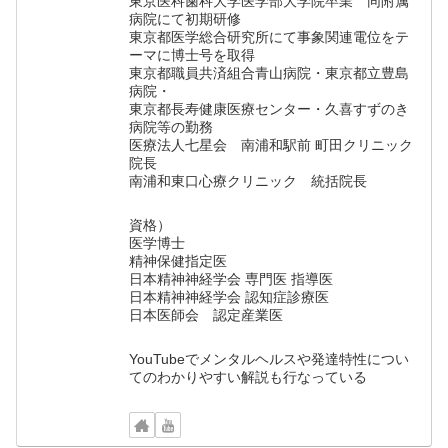
東京医科歯科大学医学部大学院卒業 同附属
病院にて初期研修
東京都医学総合研究所にて事象関連電位をテ
ーマに博士号を取得
東京都職員共済組合青山病院・東京都立豊島
病院・
東京都長寿健康医療センター・久喜すずのき
病院等の勤務
医療法人七星会 南浦和駅前 町田クリニック
院長
南浦和東口心療クリニック 統括院長
資格）
医学博士
精神保健指定医
日本精神神経学会 専門医 指導医
日本精神神経学会 認知症診療医
日本医師会 認定産業医
YouTubeでメンタルヘルスや発達特性につい
てのわかりやすい解説も行なっている