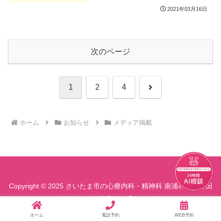
2021年03月16日
次のページ
次
1
2
4
へ
ホーム
お知らせ
メディア掲載
チャット
Copyright © 2025 さいたま市の心療内科・精神科 南浦和駅前町田
クリニック All Rights Reserved.
ホーム
電話予約
WEB予約