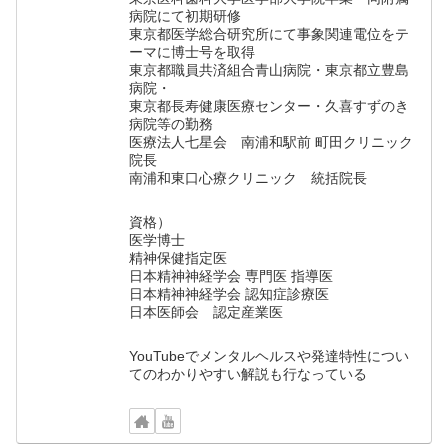
病院にて初期研修
東京都医学総合研究所にて事象関連電位をテ
ーマに博士号を取得
東京都職員共済組合青山病院・東京都立豊島
病院・
東京都長寿健康医療センター・久喜すずのき
病院等の勤務
医療法人七星会 南浦和駅前 町田クリニック
院長
南浦和東口心療クリニック 統括院長
資格）
医学博士
精神保健指定医
日本精神神経学会 専門医 指導医
日本精神神経学会 認知症診療医
日本医師会 認定産業医
YouTubeでメンタルヘルスや発達特性につい
てのわかりやすい解説も行なっている