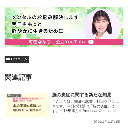
Dr'sコラム
関連記事
脳の炎症に関する新たな知見
Dr'sコラム
こんにちは。南浦和駅前 町田クリニッ
クです。今日の話題は「脳の炎症」で
す。2015年10月のAmerican Journal of
Psychiatryという雑誌の論文によると、
統合失調症の方および統合失調症のハイ
2015年11月03日
リスク群の方々の脳の免疫担...