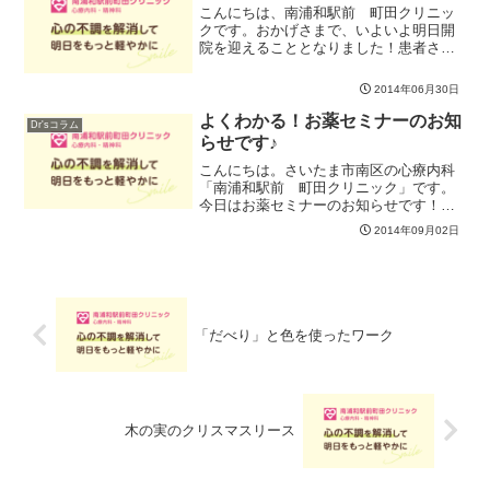
こんにちは、南浦和駅前 町田クリニッ
クです。おかげさまで、いよいよ明日開
院を迎えることとなりました！患者さま
からも早速ご予約の電話やご声援もいた
だき大変嬉しく思います。これからも地
2014年06月30日
域のお役にたてるよう、研鑽して参りま
すので どうぞよろしくお...
よくわかる！お薬セミナーのお知
Dr'sコラム
らせです♪
こんにちは。さいたま市南区の心療内科
「南浦和駅前 町田クリニック」です。
今日はお薬セミナーのお知らせです！
☆☆☆☆☆☆☆☆☆☆☆☆☆☆☆☆☆☆
2014年09月02日
☆☆☆☆☆☆☆☆☆☆☆☆９月２４日
（水）： 午後２時～３時「よくわか
る！なんでも聞ける！心療内科の...
「だべり」と色を使ったワーク
木の実のクリスマスリース