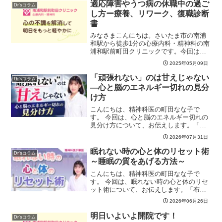
適応障害やうつ病の休職中の過ご
Dr'sコラム
し方ー療養、リワーク、復職診断
書
みなさまこんにちは。さいたま市の南浦
和駅から徒歩1分の心療内科・精神科の南
浦和駅前町田クリニックです。今回は、
職場への適応不全や過労によって、「適
2025年05月09日
応障害」の診断書を主治医からもらって
休まれている方やそのご家族や支援者の
「頑張れない」のは甘えじゃない
Dr'sコラム
方へむけて、「適応障害...
―心と脳のエネルギー切れの見分
け方
こんにちは、精神科医の町田なな子で
す。 今回は、心と脳のエネルギー切れの
見分け方について、お伝えします。「頑
張りたいのに動けない」「メールを返す
2026年07月31日
だけで疲れてしまう」と感じることはあ
りませんか？それは決して怠けや甘えで
眠れない時の心と体のリセット術
Dr'sコラム
はなく、心と脳のエネルギ...
～睡眠の質をあげる方法～
こんにちは、精神科医の町田なな子で
す。 今回は、眠れない時の心と体のリセ
ット術について、お伝えします。「布団
に入っても目が冴えてしまう」「明日も
2026年06月26日
早いのに…」と焦る夜は、誰にでもあり
ますよね。実は、眠れない時に「頑張っ
明日いよいよ開院です！
Dr'sコラム
て寝ようとする」のは逆効...