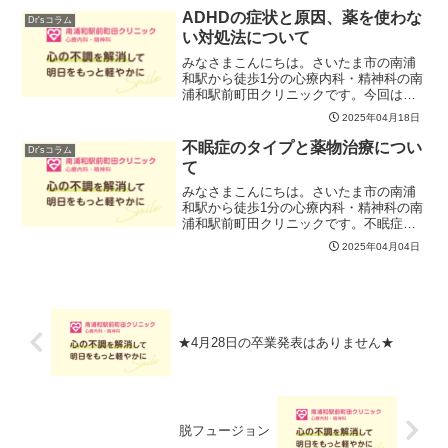
謝しています。数々の現場で経験を積ま
ADHDの症状と原因、薬を使わな
Dr'sコラム
れた幅広いキャリアの方々...
い対処法について
みなさまこんにちは。さいたま市の南浦
和駅から徒歩1分の心療内科・精神科の南
浦和駅前町田クリニックです。今回は、
ADHDの症状とその対処方法についてお
2025年04月18日
伝えします。＜はじめに＞ADHDの方に
は、良いところが沢山あります。行動力
不眠症のタイプと薬物治療につい
Dr'sコラム
がある、切換が早く...
て
みなさまこんにちは。さいたま市の南浦
和駅から徒歩1分の心療内科・精神科の南
浦和駅前町田クリニックです。不眠症の
症状にはいくつかタイプがあることと、
2025年04月04日
お薬を使わない治療方法については、前
回のコラムでお伝えいたしましたね。今
回は、不眠症の薬物治療...
★4月28日の卒業発表はありません★
脱フュージョン