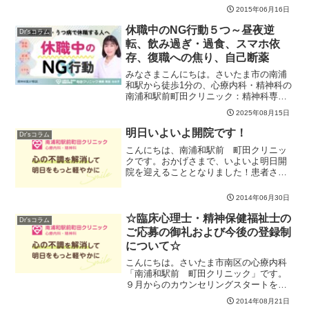
す。頭痛には大きくわけると「緊張型頭
2015年06月16日
痛」と「片頭痛」があり、「緊張型頭
痛」はおおよそ一次性頭痛の...
休職中のNG行動５つ～昼夜逆
Dr'sコラム
転、飲み過ぎ・過食、スマホ依
存、復職への焦り、自己断薬
みなさまこんにちは。さいたま市の南浦
和駅から徒歩1分の、心療内科・精神科の
南浦和駅前町田クリニック：精神科専門
医 町田なな子 です。今回は「休職中
2025年08月15日
のNG行動５つ」をテーマに、分かりやす
く解説します。1昼夜逆転朝の光をあびる
明日いよいよ開院です！
Dr'sコラム
と、体内時計が整い...
こんにちは、南浦和駅前 町田クリニッ
クです。おかげさまで、いよいよ明日開
院を迎えることとなりました！患者さま
からも早速ご予約の電話やご声援もいた
だき大変嬉しく思います。これからも地
2014年06月30日
域のお役にたてるよう、研鑽して参りま
すので どうぞよろしくお...
☆臨床心理士・精神保健福祉士の
Dr'sコラム
ご応募の御礼および今後の登録制
について☆
こんにちは。さいたま市南区の心療内科
「南浦和駅前 町田クリニック」です。
９月からのカウンセリングスタートを前
に、多くの臨床心理士・精神保健福祉士
2014年08月21日
の方が面接にいらしてくださりとても感