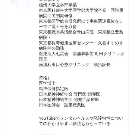
信州大学医学部卒業
東京医科歯科大学医学部大学院卒業 同附属
病院にて初期研修
東京都医学総合研究所にて事象関連電位をテ
ーマに博士号を取得
東京都職員共済組合青山病院・東京都立豊島
病院・
東京都長寿健康医療センター・久喜すずのき
病院等の勤務
医療法人七星会 南浦和駅前 町田クリニック
院長
南浦和東口心療クリニック 統括院長
資格）
医学博士
精神保健指定医
日本精神神経学会 専門医 指導医
日本精神神経学会 認知症診療医
日本医師会 認定産業医
YouTubeでメンタルヘルスや発達特性につい
てのわかりやすい解説も行なっている