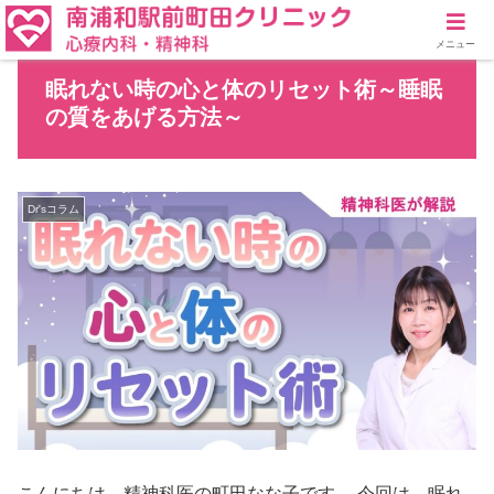
メニュー
眠れない時の心と体のリセット術～睡眠
の質をあげる方法～
Dr'sコラム
こんにちは、精神科医の町田なな子です。 今回は、眠れ