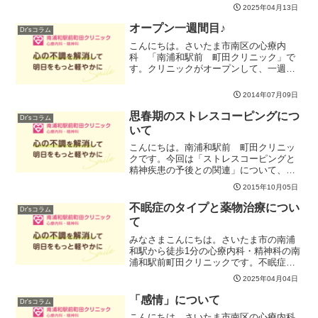
パニック障害やパニック発作についてお
2025年04月13日
伝えします。パニック障害は、特定の場
面において強い不安や緊張、及び動悸や
オープン一週間目♪
Dr'sコラム
発汗、手足のふるえ、な...
こんにちは。さいたま市南区の心療内
科 「南浦和駅前 町田クリニック」で
す。クリニックがオープンして、一週間
が過ぎました（＾v＾）慌ただしい日々に
てんてこ舞いなスタッフ2人と、にこにこ
2014年07月09日
笑顔な先生の、なんともおかしな3人で頑
張っています♪来院し...
思春期のストレスコーピングにつ
Dr'sコラム
いて
こんにちは。南浦和駅前 町田クリニッ
クです。今回は「ストレスコーピングと
精神疾患の予後との関連」について、ニ
ューヨークの公立高校生を対象に前方視
2015年10月05日
的に行われたスタディからのご報告で
す。避けることのできないライフイベン
不眠症のタイプと薬物治療につい
Dr'sコラム
トにどのように対応（コーピ...
て
みなさまこんにちは。さいたま市の南浦
和駅から徒歩1分の心療内科・精神科の南
浦和駅前町田クリニックです。不眠症の
症状にはいくつかタイプがあることと、
2025年04月04日
お薬を使わない治療方法については、前
回のコラムでお伝えいたしましたね。今
「感情」について
Dr'sコラム
回は、不眠症の薬物治療...
こんにちは。さいたま市南区の心療内科