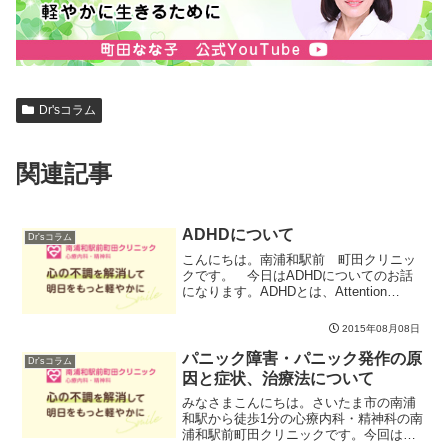
Dr'sコラム
関連記事
ADHDについて
Dr'sコラム
こんにちは。南浦和駅前 町田クリニッ
クです。 今日はADHDについてのお話
になります。ADHDとは、Attention
Deficit hyperactivity Disorderの略で、日
本語では「注意欠陥・多動性障害」と言
2015年08月08日
い、大きく分け...
パニック障害・パニック発作の原
Dr'sコラム
因と症状、治療法について
みなさまこんにちは。さいたま市の南浦
和駅から徒歩1分の心療内科・精神科の南
浦和駅前町田クリニックです。今回は、