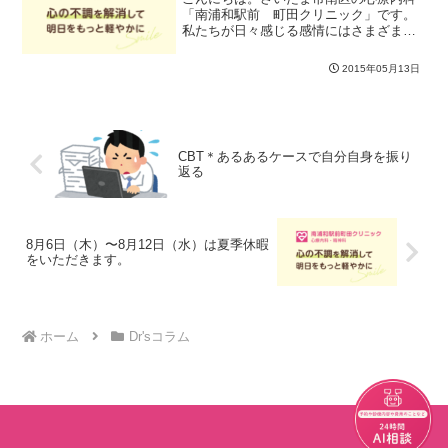
「南浦和駅前 町田クリニック」です。
私たちが日々感じる感情にはさまざまな
ものがあります。「楽しい」「嬉しい」
「気持ちが良い」というポジティブなも
2015年05月13日
のもあれば、「悲しい」「怒り」「こわ
い」というネガティブなも...
CBT＊あるあるケースで自分自身を振り
返る
8月6日（木）〜8月12日（水）は夏季休暇
をいただきます。
ホーム
Dr'sコラム
チャット