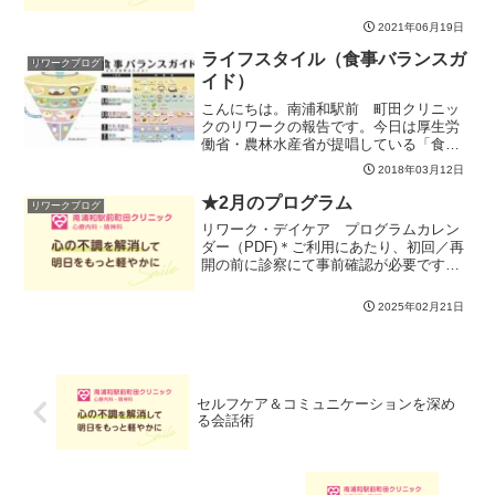
や不安に対して、既に復職された方がア
ドバイスをしたり、復職された方が現在
2021年06月19日
のコンディションを確認したり、みんな
で意見を出し合ってフォロ...
ライフスタイル（食事バランスガ
リワークブログ
イド）
こんにちは。南浦和駅前 町田クリニッ
クのリワークの報告です。今日は厚生労
働省・農林水産省が提唱している「食事
バランスガイド」を使って普段の食生活
2018年03月12日
について振り返りました。書き出して整
理してみると、自分の食生活がどのよう
★2月のプログラム
リワークブログ
に偏っているのか、反対に...
リワーク・デイケア プログラムカレン
ダー（PDF)＊ご利用にあたり、初回／再
開の前に診察にて事前確認が必要です
（詳しくは受付まで）＊状況によりプロ
グラムを変更する場合がございます。予
2025年02月21日
めご了承願います。＊10:20までに入室さ
れた方にはお弁当...
セルフケア＆コミュニケーションを深め
る会話術