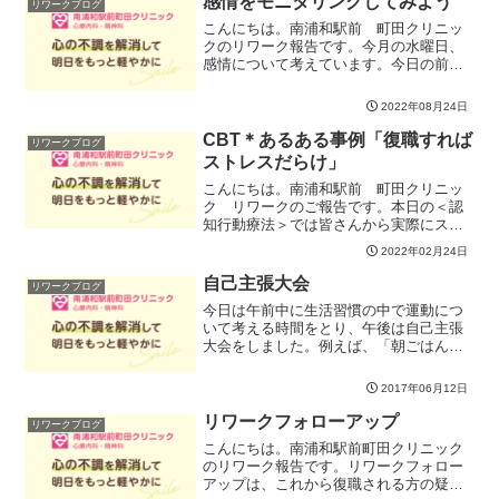
感情をモニタリングしてみよう
リワークブログ
こんにちは。南浦和駅前 町田クリニッ
クのリワーク報告です。今月の水曜日、
感情について考えています。今日の前半
は、「怒り」を取り上げました。「アン
ガー・マネジメント」聞いたことがある
2022年08月24日
でしょうか？どの感情も大切な物なので
すが、怒りは特に強いエネ...
CBT＊あるある事例「復職すれば
リワークブログ
ストレスだらけ」
こんにちは。南浦和駅前 町田クリニッ
ク リワークのご報告です。本日の＜認
知行動療法＞では皆さんから実際にスト
レスに感じていることをテーマに出して
2022年02月24日
いただいて皆で検討していきました。リ
アルな事例は本当に実りが大きかったで
自己主張大会
リワークブログ
すね。「思考を柔らかくし...
今日は午前中に生活習慣の中で運動につ
いて考える時間をとり、午後は自己主張
大会をしました。例えば、「朝ごはんに
はパン？ごはん？」などと２つの立場に
分かれてディスカッションしてもらいま
2017年06月12日
す。その中で、自分の意見を主張しよう
というものです。「自分の...
リワークフォローアップ
リワークブログ
こんにちは。南浦和駅前町田クリニック
のリワーク報告です。リワークフォロー
アップは、これから復職される方の疑問