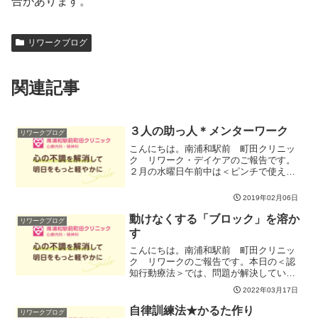
合があります。
リワークブログ
関連記事
３人の助っ人＊メンターワーク
リワークブログ
こんにちは。南浦和駅前 町田クリニッ
ク リワーク・デイケアのご報告です。
２月の水曜日午前中は＜ピンチで使える
NLP(神経言語プログラミング)＞と題して
ワークをしていきます。第一週目はその
2019年02月06日
時の自分を支える「３人のメンター」
（自分のメンタルをケ...
動けなくする「ブロック」を溶か
リワークブログ
す
こんにちは。南浦和駅前 町田クリニッ
ク リワークのご報告です。本日の＜認
知行動療法＞では、問題が解決していく
方向へココロもカラダも行動も向いてい
2022年03月17日
かない解決を阻む思考の落とし穴 … ブロ
ック／壁／トラップ（罠）のありかを見
自律訓練法★かるた作り
リワークブログ