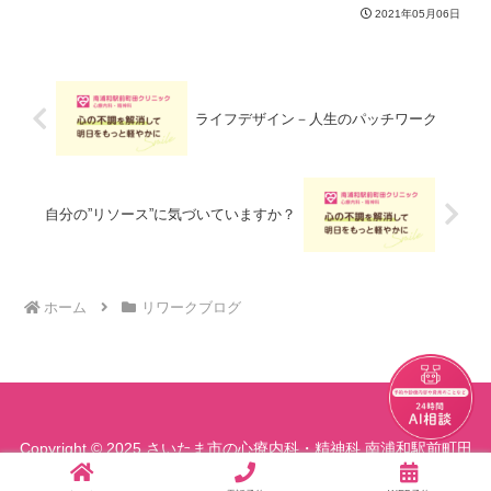
トレスを感じている場面の中で自分が考
2021年05月06日
えていること、自分が感じていること
は、自分が「こうだ」とイメ...
ライフデザイン－人生のパッチワーク
自分の”リソース”に気づいていますか？
ホーム
リワークブログ
チャット
Copyright © 2025 さいたま市の心療内科・精神科 南浦和駅前町田
クリニック All Rights Reserved.