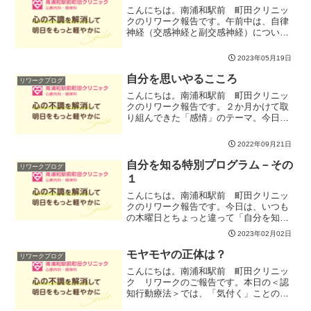
つめていきました。問...
こんにちは。南浦和駅前 町田クリニッ
クのリワーク報告です。午前中は、自律
神経（交感神経と副交感神経）について
学んだあと、自律訓練法の実践を通し、
自己暗示がもたらす効果について考えて
2023年05月19日
いきました。自律訓練法は、決まった言
葉（公式）を唱えながら、...
自分を思いやるこころ
リワークブログ
こんにちは。南浦和駅前 町田クリニッ
クのリワーク報告です。２か月かけて取
り組んできた「感情」のテーマ。今日は
その最後に、自分を思いやるこころ－セ
ルフ・コンパッションについて考えてみ
2022年09月21日
ました。日ごろ、自分に厳しくすること
に慣れている方が多いので...
自分を知る特別プログラム－その
リワークブログ
１
こんにちは。南浦和駅前 町田クリニッ
クのリワーク報告です。今日は、いつも
の木曜日とちょっと違って「自分を知
る」ためのワークに取り組みました。こ
2023年02月02日
ころのエネルギーの状態によって、私た
ちは様々な考え方や行動パターンをとり
モヤモヤの正体は？
リワークブログ
ます。「エゴグラム」では、...
こんにちは。南浦和駅前 町田クリニッ
ク リワークのご報告です。本日の＜認
知行動療法＞では、「気付く」ことの大
切さについて取り組んでいきました。ス