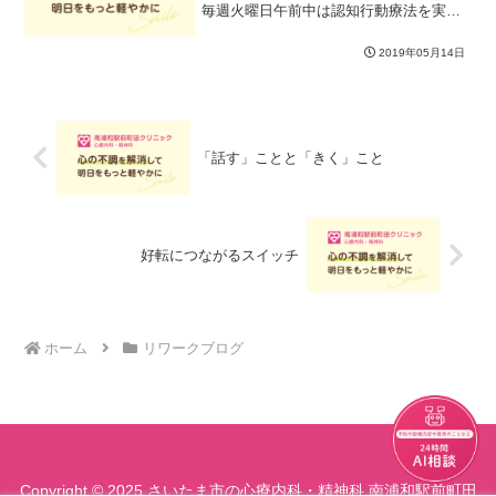
毎週火曜日午前中は認知行動療法を実施
しています。今日は「考え方のクセ」シ
リーズの中の「感情的理由付け」を検討
2019年05月14日
しました。不安や心配がベースになって
物事の捉え方・判断の仕方...
「話す」ことと「きく」こと
好転につながるスイッチ
ホーム
リワークブログ
チャット
Copyright © 2025 さいたま市の心療内科・精神科 南浦和駅前町田