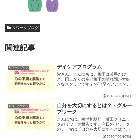
リワークブログ
関連記事
デイケアプログラム
リワークブログ
皆さん、こんにちは。梅雨は苦手だけ
ど、雨上がりの空と梅雨の晴れ間が大好
きなスタッフです┏○ﾍﾟｺ至るところで紫
陽花がキレイに咲いていますね(o^^o)菖蒲
なども見頃のようですのでお時間があっ
2016年06月15日
たら菖蒲園など足を運んでみてください
(・∀・)bク...
自分を大切にするとは？・グルー
リワークブログ
プワーク
こんにちは。南浦和駅前 町田クリニッ
クのリワーク報告です。今日のリワーク
のテーマは『自分を大切にするとは？』
です。自分を大切にしろと言われても、
2020年06月05日
具体的にどうしたらいいかわからない。