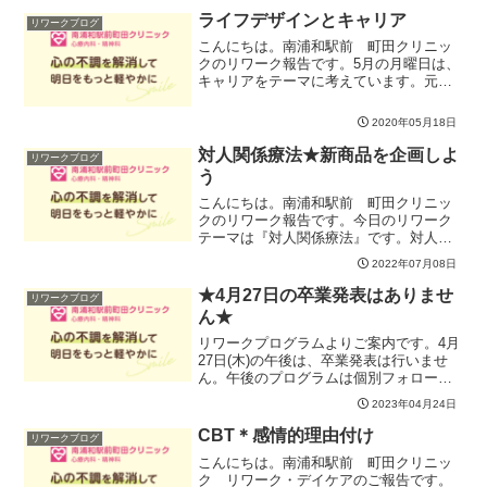
そんな思いをしたことはないですか。そ
ライフデザインとキャリア
リワークブログ
こで、自分を大切にするっ...
こんにちは。南浦和駅前 町田クリニッ
クのリワーク報告です。5月の月曜日は、
キャリアをテーマに考えています。元の
職場へ復帰する方も、転職を考えている
方も、再就職を目指している方も、これ
2020年05月18日
からどう働いていくか、考えどころです
ね。自分にとってのキャ...
対人関係療法★新商品を企画しよ
リワークブログ
う
こんにちは。南浦和駅前 町田クリニッ
クのリワーク報告です。今日のリワーク
テーマは『対人関係療法』です。対人関
係療法とは、今ある他者との関係を『役
2022年07月08日
割』という視点から考えていき、調整し
ていく療法です。自分が相手に期待する
★4月27日の卒業発表はありませ
リワークブログ
役割と相手が自分に期待す...
ん★
リワークプログラムよりご案内です。4月
27日(木)の午後は、卒業発表は行いませ
ん。午後のプログラムは個別フォローア
ップのみになります。よろしくお願いし
2023年04月24日
ます。
CBT＊感情的理由付け
リワークブログ
こんにちは。南浦和駅前 町田クリニッ
ク リワーク・デイケアのご報告です。