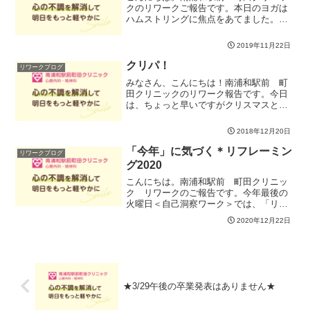
クのリワークご報告です。本日のヨガは
ハムストリングに焦点をあてました。ハ
ムストリングをほぐしたり、強化するメ
リットは、・基礎代謝のアップ・ヒップ
2019年11月22日
アップや太ももの引き締め・下半身の安
定・負傷のリスクを下げる...
クリパ！
リワークブログ
みなさん、こんにちは！南浦和駅前 町
田クリニックのリワーク報告です。今日
は、ちょっと早いですがクリスマスとい
うことで、午前は食べ合わせ選手権を行
い、午後は好きな音楽を紹介してみんな
2018年12月20日
で聞いて楽しく過ごすということをしま
した。食べあわせとは、例...
「今年」に気づく＊リフレーミン
リワークブログ
グ2020
こんにちは。南浦和駅前 町田クリニッ
ク リワークのご報告です。今年最後の
火曜日＜自己洞察ワーク＞では、「リフ
レーミング2020」と題して今年を振り返
2020年12月22日
ってみました。「リフレーミング」とは
物事に対して自分が捉えている枠組みを
取り換えてみること。...
★3/29午後の卒業発表はありません★