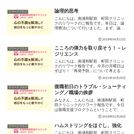
論理的思考
リワークブログ
こんにちは。南浦和駅前 町田クリニッ
クのリワークのご報告です。本日は、論
理療法について行いました。まず、論理
療法の原理について見直し、ビリーフが
感情や行動を生みだすことを確認いたし
2019年04月12日
ました。ビリーフにはイラショナルビリ
ーフとラショナルビリーフ...
こころの弾力を取り戻そう！－レ
リワークブログ
ジリエンス
こんにちは。南浦和駅前 町田クリニッ
クのリワーク報告です。今月の月曜日は
ずばり！「再発予防」について考える一
か月です。リハビリの中でとても大切な
2021年10月25日
ポイントです。じっくり、自分なりの再
発予防プランを作っていきましょう。私
復職初日のトラブル・シューティ
リワークブログ
たちの人生は、思いがけな...
ング／職場の挨拶
みなさん、こんにちは。南浦和駅前 町
田クリニックのリワーク報告です。今日
は復職支援プログラムということで、復
職初日のトラブル・シューティングを行
2019年01月28日
ないました。どんなに準備をしても、あ
るいはしっかりと準備をしてきたからこ
ハムストリングをほぐし、強化
リワークブログ
そ不安はどうしても出てく...
こんにちは。南浦和駅前 町田クリニッ