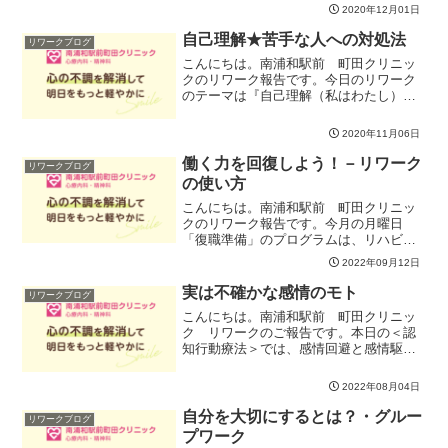
背中への負荷が大きいため、体が十分に
2020年12月01日
ほぐれたレッスン後半に行います。首に
負担がかかるので、首を痛...
自己理解★苦手な人への対処法
リワークブログ
こんにちは。南浦和駅前 町田クリニッ
クのリワーク報告です。今日のリワーク
のテーマは『自己理解（私はわたし）』
『苦手な人への対処法』です。「自己理
解、私はわたし」では、今の自分と子供
2020年11月06日
のころの自分が思う「私」を考え検討し
ました。外面的な要素と内...
働く力を回復しよう！－リワーク
リワークブログ
の使い方
こんにちは。南浦和駅前 町田クリニッ
クのリワーク報告です。今月の月曜日
「復職準備」のプログラムは、リハビリ
のポイントを把握しよう！がテーマで
2022年09月12日
す。休職や退職に至った経緯や背景、体
調が悪化した要因って、本当に人それぞ
実は不確かな感情のモト
リワークブログ
れで違いますよね。何が、どう...
こんにちは。南浦和駅前 町田クリニッ
ク リワークのご報告です。本日の＜認
知行動療法＞では、感情回避と感情駆動
行動について取り組みました。なにか不
安や嫌な気持ちがあった時、それをなく
2022年08月04日
そう、何とかしようと思わずとっている
行動が目先の「ほっ」には...
自分を大切にするとは？・グルー
リワークブログ
プワーク