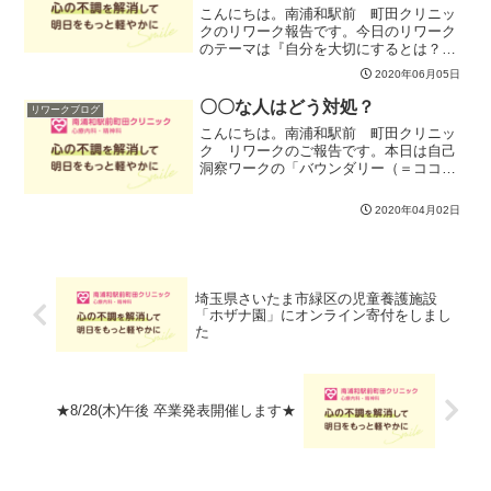
こんにちは。南浦和駅前 町田クリニッ
クのリワーク報告です。今日のリワーク
のテーマは『自分を大切にするとは？』
です。自分を大切にしろと言われても、
2020年06月05日
具体的にどうしたらいいかわからない。
そんな思いをしたことはないですか。そ
〇〇な人はどう対処？
リワークブログ
こで、自分を大切にするっ...
こんにちは。南浦和駅前 町田クリニッ
ク リワークのご報告です。本日は自己
洞察ワークの「バウンダリー（＝ココロ
の境界線）」より、皆さんの実際の困り
事から「〇〇な人はどう対処？」と銘打
2020年04月02日
って、バウンダリーを超えてこちらの領
域にグイグイ入ってくる人...
埼玉県さいたま市緑区の児童養護施設
「ホザナ園」にオンライン寄付をしまし
た
★8/28(木)午後 卒業発表開催します★