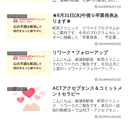
は、復職や転職、仕事への復帰に向けた
準備をテーマに考えています。当時の経
2024年06月17日
緯をふりかえることで、自分の不調の原
因がどこにあるのかわかっていきましょ
★8月31日(水)午後☆卒業発表あ
リワークブログ
う。それがわかって初めて、...
ります★
町田クリニック リワークプログラムか
らご案内です。今月のプログラムカレン
ダーに掲載した「卒業発表」、予定通り
開催します。8月31（水）午後です！復職
2022年08月29日
間近の方から、ご自身の経験をうかがえ
る貴重な機会です。ぜひ、ご参加くださ
リワーク＊フォローアップ
リワークブログ
い！個別フォローは卒...
こんにちは。南浦和駅前 町田クリニッ
クのリワークのご報告です。今日は月に
１度の＜リワーク＊フォローアップ＞を
実施しました。今月は 「 復職して丸1年
経ちました！ 」というご報告も受けまし
2018年09月15日
た。ご報告と共にさまざまな段階がこの
１年あったなぁ …...
ACTアクセプタンス＆コミットメ
リワークブログ
ントセラピー
こんにちは。南浦和駅前 町田クリニッ
ク リワークのご報告です。本日の＜認
知行動療法＞ではACT～アクセプタンス
＆コミットメントセラピー～に取り組み
2025年12月19日
ました。ぐるぐる思考って本当に止まり
ませんよね。そしてそのぐるぐるの時間
が長くなればなるほど、...