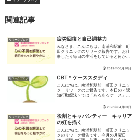
関連記事
疲労回復と自己調整力
リワークブログ
みなさま、こんにちは。南浦和駅前 町
田クリニックのリワーク報告です。お仕
事したり毎日の生活をしていると何かと
疲れるし、年を重ねるごとに身体の不具
合が出てきますよね。今日は、『疲労回
2019年06月10日
復と自己調整力』ということで、疲労や
不調のメカニズム、予防と...
CBT＊ケーススタディ
リワークブログ
こんにちは。南浦和駅前 町田クリニッ
ク リワークのご報告です。本日の＜認
知行動療法＞では「あるあるケース」を
通して苦しくなる考え方のクセに気づい
て柔らかくしていくワークに取り組みま
2026年04月03日
した。自分のことだと思って考えるとな
かなかアイデアが沸き上が...
役割とキャパシティー キャリア
リワークブログ
の虹を描く
こんにちは。南浦和駅前 町田クリニッ
クのリワーク報告です。今月の月曜日