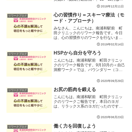
「考え方のクセ」に取り組んでいます。
2018年12月11日
今週は 「 べき思考」を皆で考察していき
ました。自分にも相手にも。この「～し
心の習慣作り＝スキーマ療法（モ
リワークブログ
なくてはならない」...
ード・アプローチ）
みなさん、こんにちは。南浦和駅前 町
田クリニックのリワーク報告です。今日
は、心の習慣作りのワークを行ないまし
た。このワークはスキーマ療法に基づい
2019年02月14日
ていて、その中でもモード・アプローチ
について説明しました。モード・アプロ
HSPから自分を守ろう
リワークブログ
ーチの説明はとても難しい...
こんにちは。南浦和駅前 町田クリニッ
クのリワーク報告です。9月10月の＜自己
洞察ワーク＞では、バウンダリー（ココ
ロの境界線）について取り組んでいま
す。その中でも今週は、とりわけココロ
2020年09月29日
の境界線と強い関連があるHSPについて
検討していきました。...
お尻の筋肉を鍛える
リワークブログ
こんにちは。南浦和駅前 町田クリニッ
クのリワークご報告です。本日のヨガ
は、リラックス系のヨガだったのです
が、ポイントで、お尻の筋肉を鍛えまし
た。お尻は上半身と下半身を繋ぐとって
2020年06月23日
も大切な部分です。筋力が衰えると腰が
弱くなってしまったり、脚が疲...
働く力を回復しよう
リワークブログ