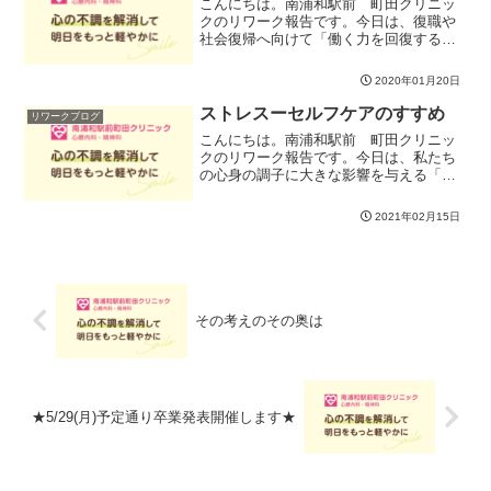
こんにちは。南浦和駅前 町田クリニッ
クのリワーク報告です。今日は、復職や
社会復帰へ向けて「働く力を回復する」
ことを、テーマにしてみました。休職し
たり、ながく仕事から離れていると、や
2020年01月20日
はりどうしても様々な機能がおやすみモ
ードに入ります。体調を回...
ストレスーセルフケアのすすめ
リワークブログ
こんにちは。南浦和駅前 町田クリニッ
クのリワーク報告です。今日は、私たち
の心身の調子に大きな影響を与える「ス
トレス」について、基本的なところを考
えてみました。毎日の生活にストレスは
2021年02月15日
つきものですが、自分でなんとかできる
と思えば、それほど恐れる...
その考えのその奥は
★5/29(月)予定通り卒業発表開催します★