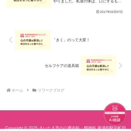
やりました。私達の体は、口にするもの
…自分が食べたものから全てできていま
す。３度の食事の質は、とても大切で
2017年03月07日
す。「第７番目の栄養素」なんても表現
される「フィトケ...
「きく」のって大変！
セルフケアの道具箱
ホーム
リワークブログ
チャット
Copyright © 2025 さいたま市の心療内科・精神科 南浦和駅前町田