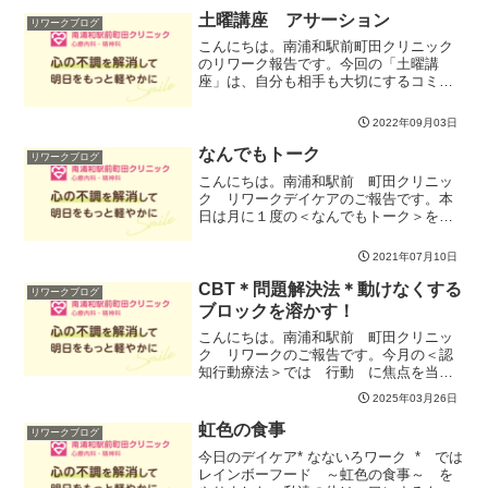
といった固定的なイラショナルビリーフ
土曜講座 アサーション
リワークブログ
と「好ましい」「be...
こんにちは。南浦和駅前町田クリニック
のリワーク報告です。今回の「土曜講
座」は、自分も相手も大切にするコミュ
ニケーション方法「アサーション」で
す。みなさんは、自分の意見や考えを相
2022年09月03日
手に伝えられていますか？自分の気持ち
を抑えて相手の言うことを聞き...
なんでもトーク
リワークブログ
こんにちは。南浦和駅前 町田クリニッ
ク リワークデイケアのご報告です。本
日は月に１度の＜なんでもトーク＞を実
施しました。今月もみなさんから様々な
お話があり、分かち合うことができまし
2021年07月10日
た。他の人だったらどのように考えるの
か、どうしているのか、日...
CBT＊問題解決法＊動けなくする
リワークブログ
ブロックを溶かす！
こんにちは。南浦和駅前 町田クリニッ
ク リワークのご報告です。今月の＜認
知行動療法＞では 行動 に焦点を当て
て「問題解決法」に取り組んでいます。
2025年03月26日
その中でも今週は自分を動けなくする
「ブロック」に気づいていこうと取り組
虹色の食事
リワークブログ
みました。実際に問題解決法...
今日のデイケア* なないろワーク * では
レインボーフード ～虹色の食事～ を