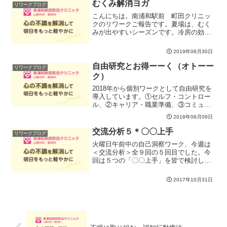
一番響いたことは「自分のニーズを優先
むくみ解消ヨガ
リワークブログ
する」でした。そんな発想...
こんにちは。南浦和駅前 町田クリニッ
クのリワークご報告です。夏場は、むく
みが出やすいシーズンです。冷房の効い
た部屋に一日中いたり、冷たいものをと
りすぎてしまったり、むくみの原因にな
2019年08月30日
るのです。むくみを放っておくと、夏バ
テなどの不調につながるこ...
自由研究とお得ーーく（オトーー
リワークブログ
ク）
2018年から個別ワークとして自由研究を
導入しています。①セルフ・コントロー
ル、②キャリア・職業準備、③コミュニ
ケーション、④趣味・ライフスタイル・
2018年08月09日
時事ネタの4つの中で、自分の関心がある
もので１つテーマを調べてまとめてもら
交流分析５＊〇〇上手
リワークブログ
っています。今日は...
火曜日午前中の自己洞察ワーク、今週は
＜交流分析＞全９回の５回目でした。今
回は５つの「〇〇上手」を皆で検討して
いきました。これらの「上手」センスを
アップしていけると、コミュニケーショ
2017年10月31日
ンがとても楽になっていきます。最初の
２つ３つは簡単にイメージ...