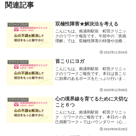
関連記事
双極性障害★解決法を考える
リワークブログ
こんにちは。南浦和駅前 町田クリニッ
クのリワーク報告です。午前中の「疾病
理解」では、双極性障害の特徴や治療に
ついて学んだ。疾病理解講座では、双極
性障害では、「双極性障害って何？」
2022年11月04日
「どんな特徴があるの？」「治療方法
は？」などを広く学び、理解を...
首こりにヨガ
リワークブログ
こんにちは。南浦和駅前 町田クリニッ
クのリワークご報告です。本日は首こり
に効果のあるポーズをたっぷり行いまし
た。首こりを単独で引き起こす筋肉は後
頭下筋群（こうとうかきんぐん）です。
2020年12月08日
この筋肉がPCやスマホを見る時の姿勢の
悪さや目の使いすぎなど...
心の境界線を育てるために大切な
リワークブログ
こと６つ
こんにちは。南浦和駅前 町田クリニッ
ク リワークのご報告です。本日の＜自
己洞察ワーク＞ではバウンダリー（心の
境界線）を育てるために６つの大切なこ
2024年06月28日
とを検討しました。今回の皆さんの中で