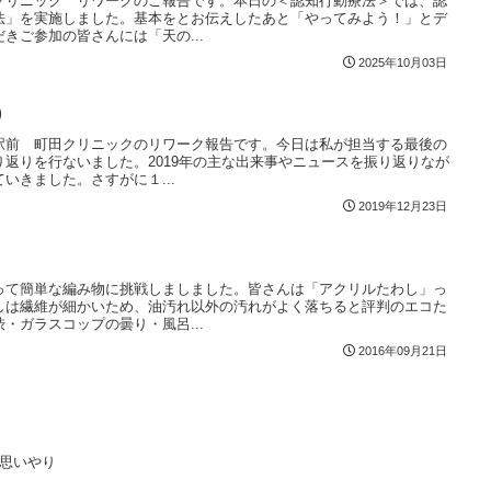
クリニック リワークのご報告です。本日の＜認知行動療法＞では、認
法」を実施しました。基本をとお伝えしたあと「やってみよう！」とデ
きご参加の皆さんには「天の...
2025年10月03日
）
駅前 町田クリニックのリワーク報告です。今日は私が担当する最後の
返りを行ないました。2019年の主な出来事やニュースを振り返りなが
いきました。さすがに１...
2019年12月23日
って簡単な編み物に挑戦しましました。皆さんは「アクリルたわし」っ
しは繊維が細かいため、油汚れ以外の汚れがよく落ちると評判のエコた
・ガラスコップの曇り・風呂...
2016年09月21日
思いやり