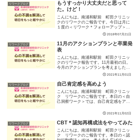
んどさが何だったのか、どう...
もうすっかり大丈夫だと思って
リワークブログ
た。けど！
こんにちは。南浦和駅前 町田クリニッ
クのリワークのご報告です。今日は月に
１度の＜リワーク＊フォローアップ＞を
実施しました。今回も復職したてのほや
2018年07月21日
ほやさんから、１０か月目になる方まで
さまざまなステージの方にお集まりいた
11月のアクションプランと卒業発
リワークブログ
だきました。今日もたくさ...
表
こんにちは。南浦和駅前 町田クリニッ
クのリワーク報告です。11月最初の日。
今月のアクションプランを考えました。
そのために、まず現在地を把握しましょ
2021年11月01日
う。「復職準備チェックリスト」を使っ
て、働く力として回復しておきたいポイ
自己肯定感を高めよう
リワークブログ
ントをふりかえってみま...
こんにちは。南浦和駅前 町田クリニッ
ク リワークのご報告です。本日の＜自
己洞察ワーク＞では、自己肯定感をアッ
プするために意識できると良いこと・取
り組めると良いことを６つのカテゴリー
2021年11月02日
に分けて検討していきました。前回実施
した時のグループでは「環...
CBT＊認知再構成法をやってみた
リワークブログ
こんにちは。南浦和駅前 町田クリニッ
ク リワークのご報告です。本日の＜認