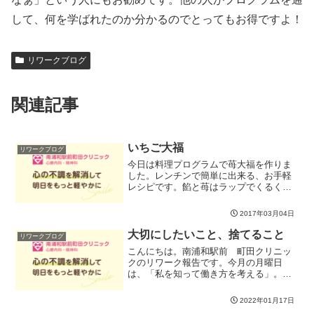
して、何を学ばれたのか分かるのでとってもお得ですよ！
リワークブログ
関連記事
いちご大福
リワークブログ
今日は料理プログラムで苺大福を作りま
した。レンチンで簡単に出来る、お手軽
レシピです。餡と苺はラップでくるくる
～白玉粉はレンジでチーン★あっという
間に出来上がりました。そして、余った
2017年03月04日
餡で男性陣がお汁粉を作ってくれました
よ！身も心も温まりました...
大切にしたいこと、捨てること
リワークブログ
こんにちは。南浦和駅前 町田クリニッ
クのリワーク報告です。今月の月曜日
は、「私を知って働き方を考える」。働
いてきた今だからこそ、もう一度、自己
分析してみようと思います。キャリアを
2022年01月17日
様々な面から見直すことで、今までのし