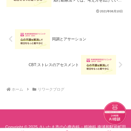
知行動療法＞では、考え方を広げてい
く・柔らかくしていくために有益な「認
知再構成法」に取り組んでいきました。
2021年06月10日
全体の流れやポイントをおさらいしなが
ら、今週は実際に自分のケー...
同調とアサーション
CBT:ストレスのアセスメント
ホーム
リワークブログ
チャット
Copyright © 2025 さいたま市の心療内科・精神科 南浦和駅前町田