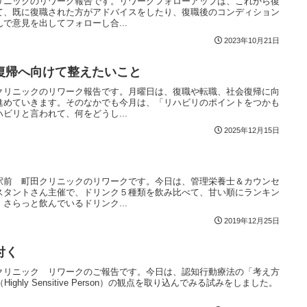
リニックのリワーク報告です。リワークフォローアップは、これから復
て、既に復職された方がアドバイスをしたり、復職後のコンディション
で意見を出してフォローし合...
2023年10月21日
復帰へ向けて整えたいこと
クリニックのリワーク報告です。月曜日は、復職や転職、社会復帰に向
進めていきます。そのなかでも今月は、「リハビリのポイントをつかも
ビリと言われて、何をどうし...
2025年12月15日
駅前 町田クリニックのリワークです。今日は、管理栄養士＆カウンセ
スタントさん主催で、ドリンク５種類を飲み比べて、甘い順にランキン
さらっと飲んでいるドリンク...
2019年12月25日
付く
クリニック リワークのご報告です。今日は、認知行動療法の「考え方
ghly Sensitive Person）の観点を取り込んでみる試みをしました。