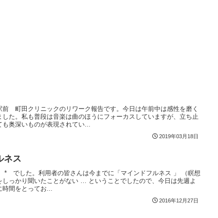
駅前 町田クリニックのリワーク報告です。今日は午前中は感性を磨く
ました。私も普段は音楽は曲のほうにフォーカスしていますが、立ち止
も奥深いものが表現されてい...
2019年03月18日
ルネス
リ * でした。利用者の皆さんは今までに「マインドフルネス 」 （瞑想
しっかり聞いたことがない … ということでしたので、今日は先週よ
時間をとってお...
2016年12月27日