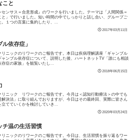
なこと
ンセンサス＝合意形成』のワークを行いました。テーマは「人間関係＝
こと」で行いました。短い時間の中でしっかりと話し合い、グループご
。１つの言葉に集約したり、...
2017年03月11日
ブル依存症」
クリニックのリワークのご報告です。本日は疾病理解講座「ギャンブル
ギャンブル依存症について、説明した後、ハートネットTV「誰にも相談
存症の家族」を観覧いたし...
2018年06月15日
力
クリニック リワークのご報告です。今月は＜認知行動療法＞の中でも
題解決法」に取り組んでおりますが、今日はその最終回、実際に皆さん
立てていくかを検討していき...
2020年03月24日
ッチ温の生活習慣
クリニックのリワークのご報告です。今日は、生活習慣を振り返るワー