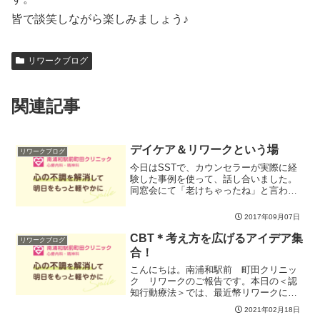
皆で談笑しながら楽しみましょう♪
リワークブログ
関連記事
デイケア＆リワークという場
リワークブログ
今日はSSTで、カウンセラーが実際に経
験した事例を使って、話し合いました。
同窓会にて「老けちゃったね」と言われ
たときに、なんて返すか？みなさん、内
容は違えど似たような経験はあるよう
2017年09月07日
で、いろんな意見が出ました。たくさん
共感と温かい言葉をいただ...
CBT＊考え方を広げるアイデア集
リワークブログ
合！
こんにちは。南浦和駅前 町田クリニッ
ク リワークのご報告です。本日の＜認
知行動療法＞では、最近幣リワークにご
参加され始めた方も多かったため、認知
2021年02月18日
行動療法の基本もお伝えしつつ、「考え