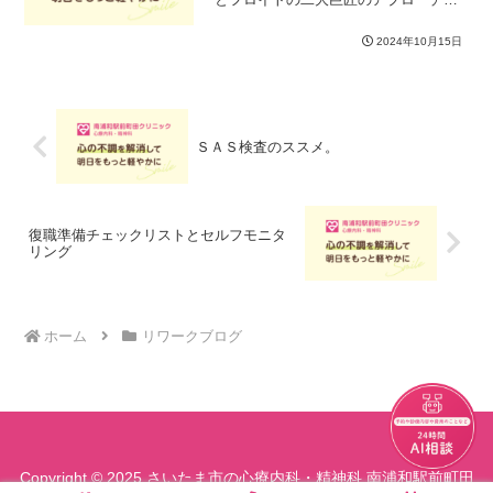
違いを確認しながら、実践的なワークを
行いました。対比することで個々の良い
2024年10月15日
点が見えてきます。実践的なワークとし
ては、３つほど行いました...
ＳＡＳ検査のススメ。
復職準備チェックリストとセルフモニタ
リング
ホーム
リワークブログ
チャット
Copyright © 2025 さいたま市の心療内科・精神科 南浦和駅前町田