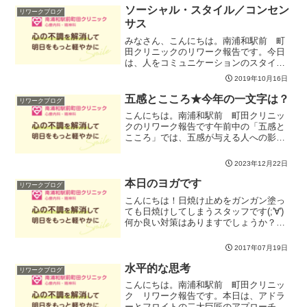
方を広げよう」というテーマで「認知再
ソーシャル・スタイル／コンセン
リワークブログ
構成法」という手法に取り...
サス
みなさん、こんにちは。南浦和駅前 町
田クリニックのリワーク報告です。今日
は、人をコミュニケーションのスタイル
によって４つのタイプに分ける、ソーシ
2019年10月16日
ャル・スタイルを紹介しました。これ
は、自分や相手、そしてお互いのことを
五感とこころ★今年の一文字は？
リワークブログ
理解し、そしてよりよい関係...
こんにちは。南浦和駅前 町田クリニッ
クのリワーク報告です午前中の「五感と
こころ」では、五感が与える人への影響
と実際にリラックスするための方法など
を学びました。視覚、聴覚、触覚、嗅
2023年12月22日
覚、味覚それぞれの感覚ごとに好きなも
のと苦手なものを挙げて、リ...
本日のヨガです
リワークブログ
こんにちは！日焼け止めをガンガン塗っ
ても日焼けしてしまうスタッフです(;'∀')
何か良い対策はありますでしょうか？あ
りましたら、受け付けまでお願いします(
..)φ連日猛暑＆空梅雨でしたが、ついに梅
2017年07月19日
雨明け宣言でましたね～(*^^)v梅雨明け...
水平的な思考
リワークブログ
こんにちは。南浦和駅前 町田クリニッ
ク リワーク報告です。本日は、アドラ
ーとフロイトの二大巨匠のアプローチの