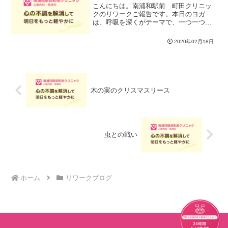
こんにちは。南浦和駅前 町田クリニッ
クのリワークご報告です。本日のヨガ
は、呼吸を深くがテーマで、一つ一つの
アーサナ中、リラックスポーズもきつい
ポーズもの心地良い呼吸ができているか
2020年02月18日
を確認しながらレッスンをしました。ヨ
ガの呼吸は鼻呼吸です 鼻呼...
木の実のクリスマスリース
虫との戦い
ホーム
リワークブログ
チャット