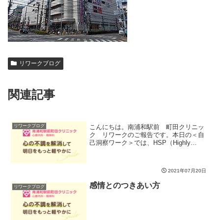
リワークブログ
関連記事
こんにちは。南浦和駅前 町田クリニッ
リワークブログ
ク リワークのご報告です。本日の＜自
己洞察ワーク＞では、HSP（Highly
Sensitive Person / 繊細過ぎる・傷つきや
すい・気にしすぎる人達)の方々がよく遭
遇する１７の場面において自分自...
2021年07月20日
感情とのつきあい方
リワークブログ