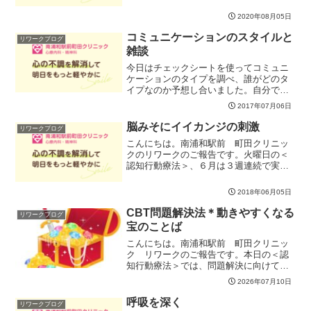
2020年08月05日
コミュニケーションのスタイルと
リワークブログ
雑談
今日はチェックシートを使ってコミュニ
ケーションのタイプを調べ、誰がどのタ
イプなのか予想し合いました。自分で思
う自分と、他者から見た自分のギャップ
2017年07月06日
に、「周りからはそんな風に見えている
んだ」と様々な気づきがあったようで
脳みそにイイカンジの刺激
リワークブログ
す。彼を知り、己を知れば百...
こんにちは。南浦和駅前 町田クリニッ
クのリワークのご報告です。火曜日の＜
認知行動療法＞、６月は３週連続で実際
のケースを検討しながら＜考え方のクセ
１０＞に体系立てて取り組んでいます。
2018年06月05日
１つ１つのケーススタディから実践的な
感覚の構築にも派生して、...
CBT問題解決法＊動きやすくなる
リワークブログ
宝のことば
こんにちは。南浦和駅前 町田クリニッ
ク リワークのご報告です。本日の＜認
知行動療法＞では、問題解決に向けて自
分自身を動かしやすくする「宝のフレー
2026年07月10日
ズ」をかき集めてみました。・今まで
「自分を動かす」言葉のイメージとは真
呼吸を深く
リワークブログ
逆だった！・「そんなので」...