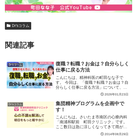
Dr'sコラム
関連記事
復職？転職？お金は？自分らしく
Dr'sコラム
仕事に戻る方法
こんにちは、精神科医の町田なな子で
す。 今回は、「復職？転職？お金は？自
分らしく仕事に戻る方法」について、お
伝えします。「そろそろ仕事に戻らなき
2026年01月23日
ゃ」と焦る一方で、「また同じように辛
くなったらどうしよう」と不安を感じて
集団精神プログラムを企画中で
Dr'sコラム
いませんか？無理に答えを...
す！
こんにちは。さいたま市南区の心療内科
「南浦和駅前 町田クリニック」です。
ここ数日は急に涼しくなってきて雨が降
ったりやんだりとおちつかない天候です
2014年08月29日
ね。。心身の調子は天候に左右されやす