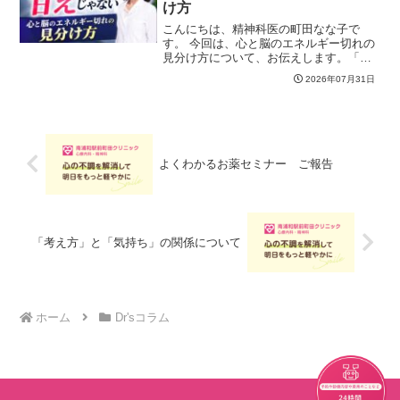
け方
こんにちは、精神科医の町田なな子で
す。 今回は、心と脳のエネルギー切れの
見分け方について、お伝えします。「頑
張りたいのに動けない」「メールを返す
2026年07月31日
だけで疲れてしまう」と感じることはあ
りませんか？それは決して怠けや甘えで
はなく、心と脳のエネルギ...
よくわかるお薬セミナー ご報告
「考え方」と「気持ち」の関係について
ホーム
Dr'sコラム
チャット