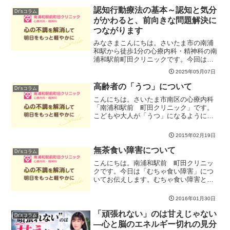
いもの。今日は調子がいまいちかな～、
認知行動療法の基本～認知と気分
Dr'sコラム
波が下向き加減かな～とい...
がかわると、前向きな問題解決に
つながります
みなさまこんにちは。さいたま市の南浦
和駅から徒歩1分の心療内科・精神科の南
浦和駅前町田クリニックです。今回は、
＜認知行動療法＞の基本的な考え方「認
2025年05月07日
知と気分がかわると、前向きな問題解決
につながる」についてお伝えします。認
高齢者の「うつ」について
Dr'sコラム
知行動療法は、うつ病や...
こんにちは。さいたま市南区の心療内科
「南浦和駅前 町田クリニック」です。
こどもや大人が「うつ」になるように、
高齢者でも「うつ」になることがありま
す。うつ症状が出るきっかけとしては、
2015年02月19日
退職、ご自身や配偶者の体調不良、脳卒
中や骨折後の身体機能低下...
無茶食い障害について
Dr'sコラム
こんにちは。南浦和駅前 町田クリニッ
クです。今日は「むちゃ食い障害」につ
いてお伝えします。むちゃ食い障害と
は、単なる食べ過ぎとは違います。また
「神経性大食症」・「過食症」などと言
2016年01月30日
われる障害とも区別されます。単なる食
べ過ぎの場合には日々の食事...
「頑張れない」のは甘えじゃない
Dr'sコラム
―心と脳のエネルギー切れの見分