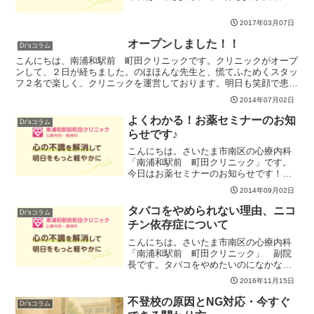
ＳＡＤ）についてのお話をさせていただ
きます。ＳＡＤの方は、不格好に、間抜
2017年03月07日
けに、またはみっともなく思われること
をとても怖がります。人前...
オープンしました！！
Dr'sコラム
こんにちは、南浦和駅前 町田クリニックです。クリニックがオープ
ンして、２日が経ちました。のほほんな先生と、慌てふためくスタッ
フ２名で楽しく、クリニックを運営しております。明日も笑顔で患者
様をお迎えします（◎＾U＾◎）
2014年07月02日
よくわかる！お薬セミナーのお知
Dr'sコラム
らせです♪
こんにちは。さいたま市南区の心療内科
「南浦和駅前 町田クリニック」です。
今日はお薬セミナーのお知らせです！
☆☆☆☆☆☆☆☆☆☆☆☆☆☆☆☆☆☆
2014年09月02日
☆☆☆☆☆☆☆☆☆☆☆☆９月２４日
（水）： 午後２時～３時「よくわか
タバコをやめられない理由、ニコ
Dr'sコラム
る！なんでも聞ける！心療内科の...
チン依存症について
こんにちは。さいたま市南区の心療内科
「南浦和駅前 町田クリニック」 副院
長です。タバコをやめたいのになかなか
やめられない。それは、タバコの煙に含
2016年11月15日
まれるニコチンが麻薬にも劣らない依存
性をもつからです。どうしても喫煙がや
不登校の原因とNG対応・今すぐ
Dr'sコラム
められないのは「ニコチン...