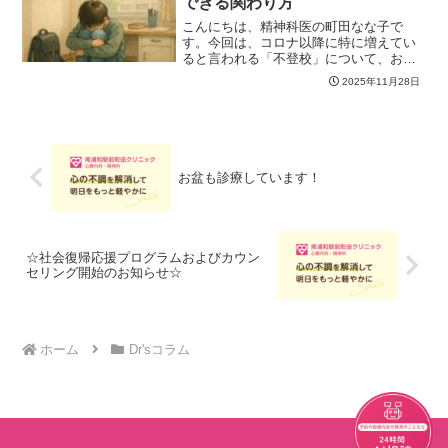
できる関わり方
こんにちは、精神科医の町田なな子で
す。今回は、コロナ以降に特に増えてい
ると言われる「不登校」について、お伝
えします。1不登校のエネルギー低下仮説
2025年11月28日
不登校は「行きたくない」のではなく、
ストレスで「心と脳のエネルギーが枯渇
して”行けない状態”にな...
お盆も診療しています！
☆社会復帰応援プログラムおよびカウン
セリング開始のお知らせ☆
ホーム
Dr'sコラム
チャット