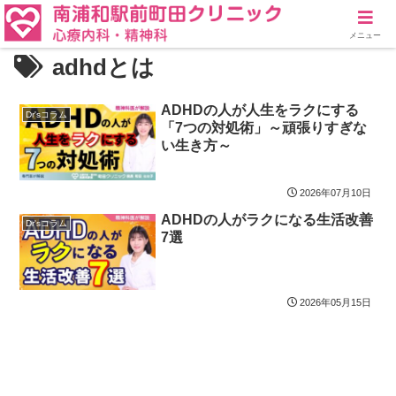
メニュー
adhdとは
ADHDの人が人生をラクにする
Dr'sコラム
「7つの対処術」～頑張りすぎな
い生き方～
2026年07月10日
ADHDの人がラクになる生活改善
Dr'sコラム
7選
2026年05月15日