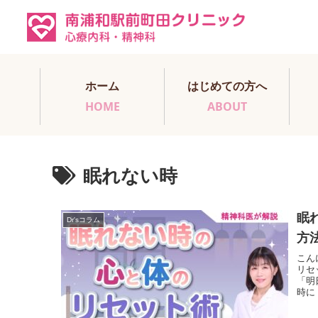
ホーム
はじめての方へ
HOME
ABOUT
眠れない時
眠
Dr'sコラム
方
こん
リセ
「明
時に