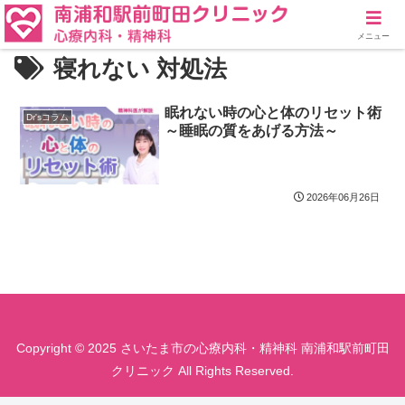
メニュー
寝れない 対処法
眠れない時の心と体のリセット術
Dr'sコラム
～睡眠の質をあげる方法～
2026年06月26日
Copyright © 2025 さいたま市の心療内科・精神科 南浦和駅前町田
クリニック All Rights Reserved.