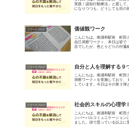
実践！認知行動療法」と題して
になりつつも、どうしても目の前
価値観ワーク
リワークブログ
こんにちは。南浦和駅前 町田
自己洞察ワーク＞、本日は皆で
念でしたが、色とりどりの付箋紙
自分と人を理解する９
リワークブログ
こんにちは。南浦和駅前 町田
洞察ワーク＞を実施しており、
しています。今日はその第３弾と
社会的スキルの心理学
リワークブログ
こんにちは。南浦和駅前 町田
ンバーバルコミュニケーション
ました。頭で思っている以上に受