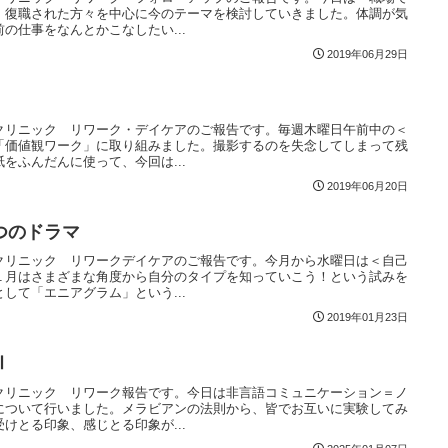
、復職された方々を中心に今のテーマを検討していきました。体調が気
の仕事をなんとかこなしたい...
2019年06月29日
クリニック リワーク・デイケアのご報告です。毎週木曜日午前中の＜
「価値観ワーク」に取り組みました。撮影するのを失念してしまって残
をふんだんに使って、今回は...
2019年06月20日
つのドラマ
クリニック リワークデイケアのご報告です。今月から水曜日は＜自己
１月はさまざまな角度から自分のタイプを知っていこう！という試みを
して「エニアグラム」という...
2019年01月23日
Ⅱ
クリニック リワーク報告です。今日は非言語コミュニケーション＝ノ
について行いました。メラビアンの法則から、皆でお互いに実験してみ
けとる印象、感じとる印象が...