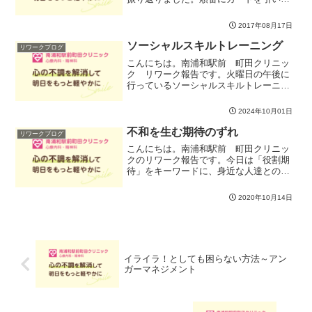
て、そこに書いてあるお題にそって社会
人時代を回顧していくワークです。仕事
2017年08月17日
は人生の中でかなりの時間を費やすも
の。どう働いて、何を得るのか...
ソーシャルスキルトレーニング
リワークブログ
こんにちは。南浦和駅前 町田クリニッ
ク リワーク報告です。火曜日の午後に
行っているソーシャルスキルトレーニン
グ（SST）についてお話ししたいと思い
ます。本日は、アクションメソッド（サ
2024年10月01日
イコドラマ導入）を行いました。アクシ
ョンメソッド（行為法）...
不和を生む期待のずれ
リワークブログ
こんにちは。南浦和駅前 町田クリニッ
クのリワーク報告です。今日は「役割期
待」をキーワードに、身近な人達との関
係を考えてみました。それぞれの対人関
係を振りかえると、いろんな人と、いろ
2020年10月14日
いろなかかわりをもって暮らしているこ
とに気づきます。どの人た...
イライラ！としても困らない方法～アン
ガーマネジメント