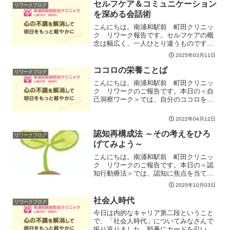
セルフケア＆コミュニケーション
リワークブログ
を深める会話術
こんにちは。南浦和駅前 町田クリニッ
ク リワーク報告です。セルフケアの概
念は幅広く、一人ひとり違うものです
が・・。敢えて言うなら、自分自身を大
2025年03月11日
切にすること。自分自身を知るために行
う事。などが定義かと。。さて、今日
ココロの栄養ことば
リワークブログ
は・３つのポイント・状態別の...
こんにちは。南浦和駅前 町田クリニッ
ク リワークのご報告です。本日の＜自
己洞察ワーク＞では、自分のココロを支
える言葉やフレーズを集めてみました。
名言・格言だけでなく、昔だれかから言
2022年04月12日
われた言葉大好きな曲の歌詞子どもの頃
に読んだ漫画にあったセリ...
認知再構成法 ～その考えをひろ
リワークブログ
げてみよう～
こんにちは。南浦和駅前 町田クリニッ
ク リワークのご報告です。本日の＜認
知行動療法＞では、認知に焦点を当てて
「認知再構成法」を実施しました。基本
2025年10月03日
をとお伝えしたあと「やってみよう！」
とデモンストレーションをご覧いただき
社会人時代
リワークブログ
ご参加の皆さんには「天の...
今日は内的なキャリア第二段ということ
で、「社会人時代」についてみなさんで
振り返りました。順番にカードを引い