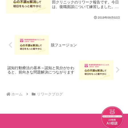
田クリニックのリワーク報告です。今日
は、復職面談について練習しました。服
飾面談では、①回復の程度、②再発予防
の対策ができているか、③復職後の働き
2019年09月02日
方の３つについて話し合われます。今日
は①の回復の程度、最近の...
脱フュージョン
認知行動療法の基本～認知と気分がかわ
ると、前向きな問題解決につながります
ホーム
リワークブログ
チャット