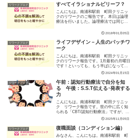
だまだ知らない一面に触れ...
すべてイラショナルビリーフ？
リワークブログ
こんにちは。南浦和駅前 町田クリニッ
クのリワークのご報告です。本日は論理
療法を行いました。論理療法では同じ出
来事があっても、みんなが同じ感情を抱
くことはありません。それは、ビリーフ
2018年01月05日
が感情を決定しているという考え方をし
ているためです。このビリ...
ライフデザイン－人生のパッチワ
リワークブログ
ーク
こんにちは。南浦和駅前 町田クリニッ
クのリワーク報告です。1月最初の月曜日
です！といっても、もう半ばになってし
まいましたが。今月の月曜日はキャリア
2024年01月15日
について考えましょう。仕事と自分との
距離感を、あらためて見直してみません
午前：認知行動療法で自分を知
リワークブログ
か？今日は、そのスター...
る 午後：S.S.T伝える･発表する
力
こんにちは。南浦和駅前 町田クリニッ
ク リワーク報告です。世の中に広く知
られる「CBT/認知行動療法」ですが、そ
もそもCBTとは？・・・今日はまず、そ
2025年11月05日
の根っこの概念をワークを通してアプロ
ーチしていきました。事例をもとに、ご
復職面談（コンディション編）
リワークブログ
自身に湧き上がる感...
みなさん、こんにちは。南浦和駅前 町