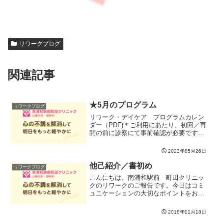
リワークブログ
関連記事
★5月のプログラム
リワークブログ
リワーク・デイケア プログラムカレン
ダー（PDF)＊ご利用にあたり、初回／再
開の前に診察にて事前確認が必要です
（詳しくは受付まで）＊状況によりプロ
グラムを変更する場合がございます。予
2023年05月26日
めご了承願います。＊10:20までに入室さ
れた方にはお弁当...
他己紹介／書初め
リワークブログ
こんにちは。南浦和駅前 町田クリニッ
クのリワークのご報告です。今日はコミ
ュニケーションの大切なポイントをおさ
えつつ、他己紹介を行いました。日ごろ
からいろんな話をして、お互いのことを
2018年01月18日
理解しつつあると思っていましたが、ま