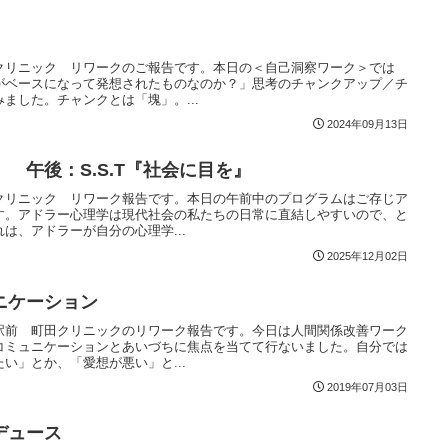
クリニック リワークのご報告です。本日の＜自己洞察ワーク＞では
がベースになって発想されたものなのか？」思考のチャンクアップ／チ
ました。チャンクとは「塊」。...
2024年09月13日
 午後：S.S.T『社会に目を』
クリニック リワーク報告です。本日の午前中のプログラムはご存じア
す。アドラー心理学は現代社会の私たちの日常に直結しやすいので、と
は、アドラーが自分の心理学...
2025年12月02日
ニケーション
駅前 町田クリニックのリワーク報告です。今日は人間関係改善ワーク
コミュニケーションとあいづちに焦点を当てて行ないました。自分では
い」とか、「愛想が悪い」と...
2019年07月03日
デュース