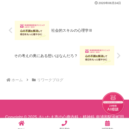
前に診察にて事前確認が必要です（詳し
2020年06月24日
くは受付まで）＊状況によりプログラ...
社会的スキルの心理学Ⅲ
その考えの奥にある想いはなんだろ？
ホーム
リワークブログ
チャット
Copyright © 2025 さいたま市の心療内科・精神科 南浦和駅前町田
クリニック All Rights Reserved.