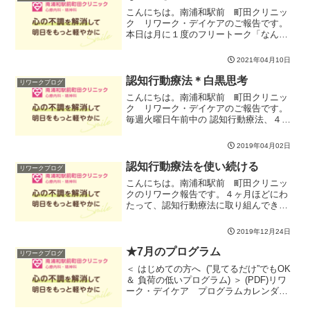
こんにちは。南浦和駅前 町田クリニッ
ク リワーク・デイケアのご報告です。
本日は月に１度のフリートーク「なんで
もトーク」を実施しました。・平日には
なかなかリワークへは来られない方・ど
2021年04月10日
こにも吐き出す場がなくて、誰かに話を
聞いてもらえたらなと思う...
認知行動療法＊白黒思考
リワークブログ
こんにちは。南浦和駅前 町田クリニッ
ク リワーク・デイケアのご報告です。
毎週火曜日午前中の 認知行動療法、４月
５月は「考え方のクセ１０」を皆で検討
していきます。１つ１つの傾向をじっく
2019年04月02日
り理解し、更に自分自身のテーマに当て
はめてみて捉え方を広げ...
認知行動療法を使い続ける
リワークブログ
こんにちは。南浦和駅前 町田クリニッ
クのリワーク報告です。４ヶ月ほどにわ
たって、認知行動療法に取り組んできま
した。今日は、その振り返りと、今後、
使い続けるための工夫を考えてみまし
2019年12月24日
た。プログラムで学んだこと、身につけ
たこと、それぞれにいろいろ...
★7月のプログラム
リワークブログ
＜ はじめての方へ (”見てるだけ”でもOK
＆ 負荷の低いプログラム) ＞ (PDF)リワ
ーク・デイケア プログラムカレンダー
（PDF)＊ご利用にあたり、初回／再開の