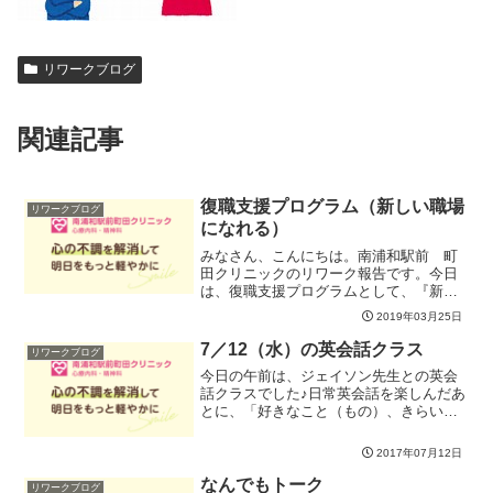
リワークブログ
関連記事
復職支援プログラム（新しい職場
リワークブログ
になれる）
みなさん、こんにちは。南浦和駅前 町
田クリニックのリワーク報告です。今日
は、復職支援プログラムとして、『新し
い職場になれる』ということをテーマに
2019年03月25日
ワークを行ないました。新しい職場に行
くといろんな問題やストレスが発生しや
7／12（水）の英会話クラス
リワークブログ
すくなります。そこで、新...
今日の午前は、ジェイソン先生との英会
話クラスでした♪日常英会話を楽しんだあ
とに、「好きなこと（もの）、きらいな
こと」というトピックで意見を出し合い
ました。次に、「ポジティブな表現とネ
2017年07月12日
ガティブな表現・その表現を使ったアク
ティビティ」について参...
なんでもトーク
リワークブログ