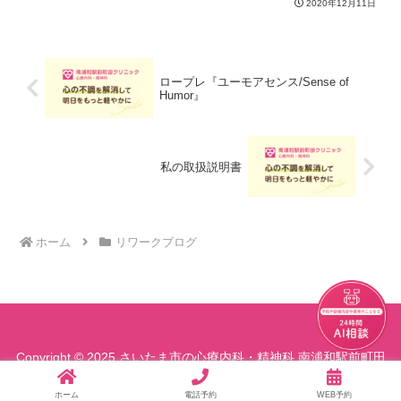
2020年12月11日
アンガーマネジメントについて学び、怒
りに正しく対処して、健全な人間関係を
つくる知識や技術を習得しま...
ロープレ『ユーモアセンス/Sense of
Humor』
私の取扱説明書
ホーム
リワークブログ
チャット
Copyright © 2025 さいたま市の心療内科・精神科 南浦和駅前町田
クリニック All Rights Reserved.
ホーム
電話予約
WEB予約