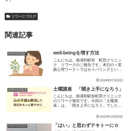
リワークブログ
関連記事
well-beingを増す方法
リワークブログ
こんにちは。南浦和駅前 町田クリニッ
ク リワークのご報告です。本日の＜実
践心理ワーク＞ではセイバリングという
手法で、幸せなひと時をより一層深く味
わい、well-beingを高める方法を学びまし
2026年07月22日
た。セイバリングの方法として、幸せを
拡大させて感...
土曜講座 「聞き上手になろう」
リワークブログ
こんにちは。南浦和駅前町田クリニック
のリワーク報告です。今回の「土曜講
座」は、「聞き上手になろう」でした。
コミュニケーションとは、情報や、感
情、意志を相手と交換することで、・自
2022年12月03日
分の意思を相手に伝えること・相手の意
思を受け取り理解することが大...
「はい」と思わずテキトーに☆
リワークブログ