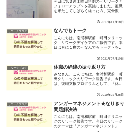
今日は第３週土曜日恒例の＜リワーク＊
フォローアップ＞を実施しました。復職
を果たしてしばらく経った方、完全復帰
までの社内プロセスの中にいらっしゃる
方、さまざまな段階での「今思っている
2017年11月18日
こと」をシェアできた１日でした。今日
は”「はい」と思わずテキ...
なんでもトーク
リワークブログ
こんにちは。南浦和駅前 町田クリニッ
ク リワークデイケアのご報告です。本
日は月に１度の＜なんでもトーク＞を実
施しました。今月もみなさんから様々な
お話があり、分かち合うことができまし
2021年07月10日
た。他の人だったらどのように考えるの
か、どうしているのか、日...
休職の経緯の振り返り方
リワークブログ
みなさん、こんにちは。南浦和駅前 町
田クリニックのリワーク報告です。今日
は、復職支援プログラムとして、『休職
の経緯の振り返り方』について午前中は
座学でストレスについて説明し、午後は
2019年02月25日
架空の事例をもとにケース・スタディを
行いました。休職の経緯に...
アンガーマネジメント★なりきり
リワークブログ
問題解決法
こんにちは。南浦和駅前 町田クリニッ
クのリワーク報告です。今日のリワーク
のテーマは『アンガーマネジメント』
『なりきり問題解決法』です。午前中は