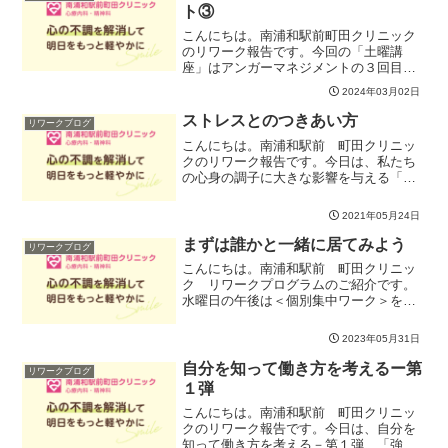
話し合い、発送を広げる。...
ト③
こんにちは。南浦和駅前町田クリニック
のリワーク報告です。今回の「土曜講
座」はアンガーマネジメントの３回目
（最終回）怒りを上手に伝える方法を学
2024年03月02日
びました。アンガーマネジメントは、
「怒ってもよいが、適切な怒り方をしよ
ストレスとのつきあい方
リワークブログ
う」というものです。相手をコン...
こんにちは。南浦和駅前 町田クリニッ
クのリワーク報告です。今日は、私たち
の心身の調子に大きな影響を与える「ス
トレス」について、基本的なところを考
えてみました。毎日の生活にストレスは
2021年05月24日
つきものですが、自分でなんとかできる
と思えば、それほど恐れる...
まずは誰かと一緒に居てみよう
リワークブログ
こんにちは。南浦和駅前 町田クリニッ
ク リワークプログラムのご紹介です。
水曜日の午後は＜個別集中ワーク＞を実
施しています。★プログラムで頭をつか
ったり、皆と話をしたり … というのはま
2023年05月31日
だしんどいな★でも、同じ空間に誰かが
居る状態に自分を慣れ...
自分を知って働き方を考えるー第
リワークブログ
１弾
こんにちは。南浦和駅前 町田クリニッ
クのリワーク報告です。今日は、自分を
知って働き方を考える－第１弾、「強