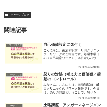
リワークブログ
関連記事
自己価値設定に気付く
リワークブログ
こんにちは。南浦和駅前 町田クリニッ
ク リワークのご報告です。毎週木曜日
の＜自己洞察ワーク＞、本日からバウン
ダリー（心の境界線）の中でポイントと
なっている「自己肯定感」について取り
2020年04月09日
組みを始めました。自分自身がどのよう
な自己価値設定をしている...
怒りの対処（考え方と価値観／衝
リワークブログ
動のコントロール）
みなさん、こんにちは。南浦和駅前 町
田クリニックのリワーク報告です。今日
は、怒りの対処ということで、怒りを引
き起こすそれぞれの考え方の癖やパター
2019年09月11日
ンを見直しました。ここが怒りの対処を
する上で、核になるところです。みなで
土曜講座 アンガーマネージメン
リワークブログ