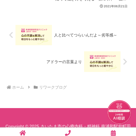
み」と「モチベーション」について考え
2021年06月21日
てみました。初対面の人でも苦なく話せ
る、コツコツと同じ作業を繰り返せる、
自分にとって当たり前のこと...
人と比べてつらいんだよ～劣等感～
アドラーの言葉より
ホーム
リワークブログ
チャット
Copyright © 2025 さいたま市の心療内科・精神科 南浦和駅前町田
クリニック All Rights Reserved.