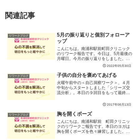
関連記事
5月の振り返りと個別フォローア
リワークブログ
ップ
こんにちは。南浦和駅前町田クリニック
のリワーク報告です。今日は、5月最後の
月曜日。今月の振り返りをしました。久
しぶりに小グループに分かれず、全員で
2022年05月30日
シェアの時間をもってみました。お互い
の話に興味をもって話題が広がったり、
子供の自分を褒めてあげる
リワークブログ
少し違った方向に展開し...
火曜午前中の＜自己洞察ワーク＞、４月
中旬からスタートしました「シリーズ交
流分析」。本日の９回目をもって最終回
となりました。スタートした頃に自宅近
くに巣作りを始めたつばめが、卵を産
2017年06月13日
み、ひな達を育て、もう間もなく巣立ち
だな～という頃に、このシリ...
胸を開くポーズ
リワークブログ
こんにちは。南浦和駅前 町田クリニッ
クのリワークご報告です。本日のヨガは
胸を開くポーズを色々練習しました。胸
を開くことによって、呼吸が深まり全身