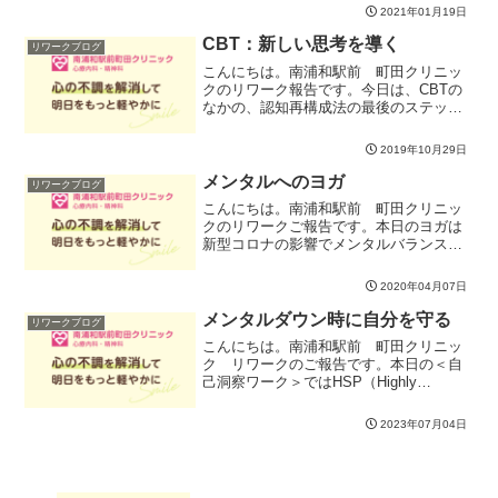
を活性化させ、心身のリラックス、背中
2021年01月19日
のこりや肩こり解消にもよいです。マツ
ヤアーサナ(魚のポーズ)...
CBT：新しい思考を導く
リワークブログ
こんにちは。南浦和駅前 町田クリニッ
クのリワーク報告です。今日は、CBTの
なかの、認知再構成法の最後のステップ
を行ないました。前回、検討しなおした
い自動思考を定め、様々な角度から検討
2019年10月29日
してみました。今回は、それらの質問へ
の答を素材にしながら、...
メンタルへのヨガ
リワークブログ
こんにちは。南浦和駅前 町田クリニッ
クのリワークご報告です。本日のヨガは
新型コロナの影響でメンタルバランスが
くずれやすい時期なので、たっぷりの呼
吸法をとりいれながら、行いました。ヨ
2020年04月07日
ガはアーサナ（ポーズ）をとりながら、
呼吸を整え、背骨を動かし...
メンタルダウン時に自分を守る
リワークブログ
こんにちは。南浦和駅前 町田クリニッ
ク リワークのご報告です。本日の＜自
己洞察ワーク＞ではHSP（Highly
sensitive person) ～傷つきやすい人、繊
細な人～ の傾向について取り組みまし
2023年07月04日
た。生まれつきその傾向が強い人の他
に...