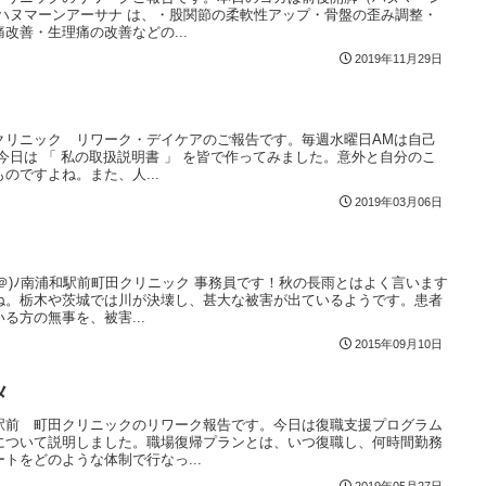
ハヌマーンアーサナ は、・股関節の柔軟性アップ・骨盤の歪み調整・
改善・生理痛の改善などの...
2019年11月29日
クリニック リワーク・デイケアのご報告です。毎週水曜日AMは自己
今日は 「 私の取扱説明書 」 を皆で作ってみました。意外と自分のこ
のですよね。また、人...
2019年03月06日
^＠)ﾉ南浦和駅前町田クリニック 事務員です！秋の長雨とはよく言います
ね。栃木や茨城では川が決壊し、甚大な被害が出ているようです。患者
る方の無事を、被害...
2015年09月10日
メ
駅前 町田クリニックのリワーク報告です。今日は復職支援プログラム
について説明しました。職場復帰プランとは、いつ復職し、何時間勤務
トをどのような体制で行なっ...