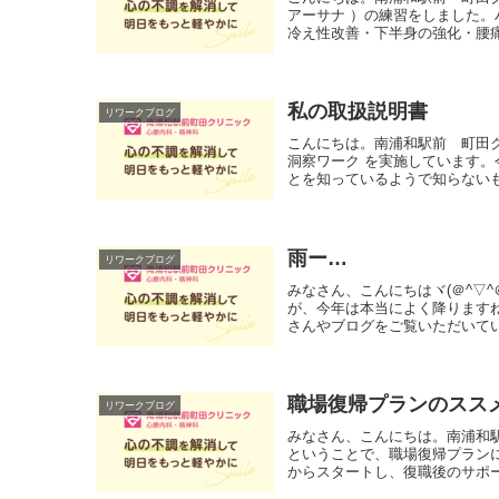
アーサナ ）の練習をしました。
冷え性改善・下半身の強化・腰痛
私の取扱説明書
リワークブログ
こんにちは。南浦和駅前 町田
洞察ワーク を実施しています。
とを知っているようで知らないも
雨ー…
リワークブログ
みなさん、こんにちはヾ(＠^▽
が、今年は本当によく降ります
さんやブログをご覧いただいてい
職場復帰プランのスス
リワークブログ
みなさん、こんにちは。南浦和
ということで、職場復帰プラン
からスタートし、復職後のサポー