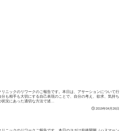
クリニックのリワークのご報告です。本日は、アサーションについて行
自分も相手も大切にする自己表現のことで、自分の考え、欲求、気持ち
状況にあった適切な方法で述...
2019年04月26日
クリニックのリワークご報告です。本日のヨガは前後開脚（ハヌマーン