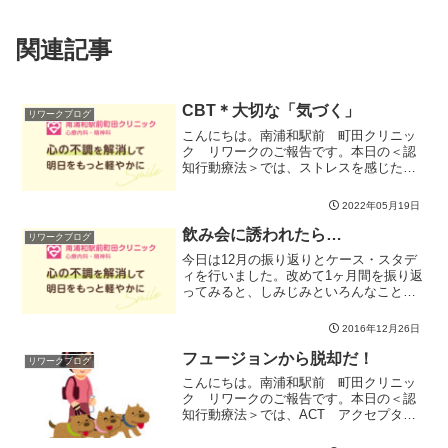
関連記事
CBT＊大切な「気づく」
リワークブログ
こんにちは。南浦和駅前 町田クリニッ
ク リワークのご報告です。本日の＜認
知行動療法＞では、ストレスを感じた
時、どんなことを考えてどんな感情が湧
いたのかしっかり気づいていくことの大
2022年05月19日
切さを分かち合いました。「自分のこと
だから分かってるに決まって...
飲み会に誘われたら…
リワークブログ
今日は12月の振り返りとケース・スタデ
ィを行いました。改めて1ヶ月間を振り返
ってみると、しみじみといろんなことが
あったなぁと。みなさんもそれぞれの生
活の中での気づきを発表してくださいま
2016年12月26日
した。午後はケース・スタディで飲み会
に誘われたときについ...
フュージョンから脱却だ！
リワークブログ
こんにちは。南浦和駅前 町田クリニッ
ク リワークのご報告です。本日の＜認
知行動療法＞では、ACT アクセプタン
ス＆コミットメントセラピー より「脱
フュージョン」の方法をいろいろご紹介