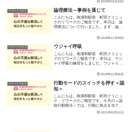
2026年04月24日
させていただき今の自分に一番しっくり
くる・無理なく活用でき...
論理療法～事例を通じて
リワークブログ
こんにちは。南浦和駅前 町田クリニッ
クのリワークのご報告です。本日は、論
理療法について行いました。まず、論理
療法の原理について、見直し、ビリーフ
が感情や行動を生みだすことを確認いた
2018年11月09日
しました。ビリーフにはイラショナルビ
リーフとラショナルビリー...
ウジャイ呼吸
リワークブログ
こんにちは。南浦和駅前 町田クリニッ
クのリワークご報告です。本日は、ウジ
ャイ呼吸の練習をしました。ウジャイ呼
吸とは、胸式呼吸のひとつで、呼吸の気
の流れをコントロールする呼吸法で、こ
2019年12月06日
の呼吸法の特徴は音です。息を吸うとき
も吐くときも、お腹をへこ...
行動モードのスイッチを押す＜認
リワークブログ
知＞
こんにちは。南浦和駅前 町田クリニッ
ク リワークのご報告です。今月の＜認
知行動療法＞では、行動に焦点を当て
「問題解決法」に取り組んでおります
2021年03月11日
が、本日は 行動しやすい・問題解決モー
ドに入りやすい・ストレス対処能力が高
くなる「 認知 」を整えて...