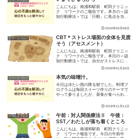
リワークブログ
こんにちは。南浦和駅前 町田クリニッ
ク リワークのご報告です。本月の＜認
知行動療法＞では「行動」に焦点を当て
て取り組んでいきます。本日は「問題解
決法」における６つの大切なポイントを
2024年03月06日
分かち合いました。６つのポイントは、
別に難しい訳でも、特別な...
CBT＊ストレス場面の全体を見渡
リワークブログ
そう（アセスメント）
こんにちは。南浦和駅前 町田クリニッ
ク リワークのご報告です。本日の＜認
知行動療法＞では、自分がストレスに感
じた場面全体を地図のように見渡してみ
2026年01月30日
ました。実際に書き出して「見える化」
してみると、・意外とスルーしていた
本気の味噌汁。
リワークブログ
「つもり」でも実際はかなり...
今日は冷たい雨の降る朝でした。料理プ
ログラムは毎回スイーツ作りのテーマで
やって参りましたが、昼食が食べられな
くなってしまって困るため、今日は試し
に昼食に添えるお味噌汁を作ってみまし
2016年11月11日
た。まずは出汁とり。昆布と鰹節を贅沢
に使いました。具は定番中...
午前：対人関係療法Ⅱ 午後：
リワークブログ
SST／わたしが落ち着くところ
こんにちは。南浦和駅前 町田クリニッ
ク リワーク報告です。今日の午前中