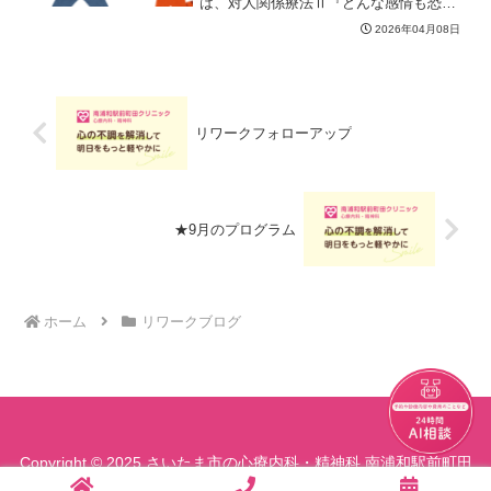
は、対人関係療法Ⅱ『どんな感情も恐れ
なくても良い』です。感情をうまく使い
2026年04月08日
ながら、人と人との関係を改善する→心
をととのえる→結果生き易さを目指すワ
ークです。『頭の中の自動翻...
リワークフォローアップ
★9月のプログラム
ホーム
リワークブログ
チャット
Copyright © 2025 さいたま市の心療内科・精神科 南浦和駅前町田
クリニック All Rights Reserved.