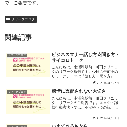
で、ご報告です。
リワークブログ
関連記事
ビジネスマナー話し方☆聞き方・
リワークブログ
サイコロトーク
こんにちは。南浦和駅前 町田クリニッ
クのリワーク報告です。今日の午前中の
リワークテーマは『話し方・聞き方』で
す。あらゆるビジネスシーンで気を付け
2021年08月27日
たいのが言葉。より丁寧な話し方や聞き
方にはどんなものがあるか、言いづらい
感情に支配されない大切さ
リワークブログ
ことをいう時にどんな言い...
こんにちは。南浦和駅前 町田クリニッ
ク リワークのご報告です。本日の＜認
知行動療法＞では、不安やうつの統一プ
ロトコル から「感情回避」と「感情駆
動行動」について皆で検討していきまし
2021年04月01日
た。辛さを維持してしまうカラクリ２
つ・とある感情に なりたく...
いまできるちから