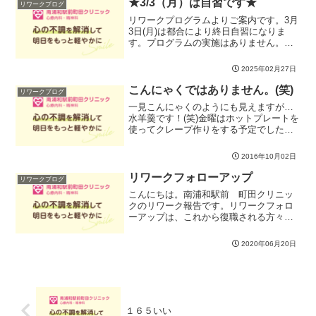
★3/3（月）は自習です★
リワークブログ
にでも環境がかわっている...
リワークプログラムよりご案内です。3月
3日(月)は都合により終日自習になりま
す。プログラムの実施はありません。ご
迷惑をおかけいたしますがよろしくお願
いします。
2025年02月27日
こんにゃくではありません。(笑)
リワークブログ
一見こんにゃくのようにも見えますが…
水羊羹です！(笑)金曜はホットプレートを
使ってクレープ作りをする予定でしたが
人数が集まらず、しかも男性のみの参加
でしたので急きょメニュー変更しまし
2016年10月02日
た。参加者さんにご提案いただき、簡単
にできる水羊羹に決定。...
リワークフォローアップ
リワークブログ
こんにちは。南浦和駅前 町田クリニッ
クのリワーク報告です。リワークフォロ
ーアップは、これから復職される方々の
疑問や不安に対して、既に復職された
方々が経験を振り返ってアドバイスをし
2020年06月20日
たり、復職してから現在までのコンディ
ションを確認したり、みんな...
１６５いい