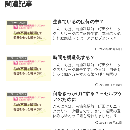
関連記事
生きているのは何の中？
リワークブログ
こんにちは。南浦和駅前 町田クリニッ
ク リワークのご報告です。本日の＜認
知行動療法＞では、アクセプタンス＆コ
ミットメント と呼ばれている、ストレ
スを抱えながらも、ストレスに振り回さ
2022年04月14日
れないようにするにはどう意識できると
良いかというテーマに取り...
時間を構造化する？
リワークブログ
こんにちは。南浦和駅前 町田クリニッ
クのリワーク報告です。今日は、自分を
知って働き方を考える第２弾！時間の使
い方と優先順位のつけ方を考えてみまし
た。私たちは、時間を意味のあるように
2021年11月15日
使いたいという欲求を持っています。そ
してその意味は、たいてい...
何をきっかけにする？－セルフケ
リワークブログ
アのために
こんにちは。南浦和駅前 町田クリニッ
クのリワーク報告です。さて１週間の夏
休みも終わって週も替わりました。リフ
レッシュできた人、気合を入れ直してき
2023年08月21日
た人、なんとか出てきた人、、、、皆さ
ん、コンディションも色々です。一時的