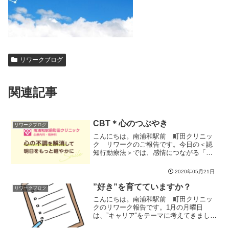
リワークブログ
関連記事
CBT＊心のつぶやき
リワークブログ
こんにちは。南浦和駅前 町田クリニッ
ク リワークのご報告です。今日の＜認
知行動療法＞では、感情につながる「咄
嗟に湧き上がる心のつぶやき」＝自動思
考について気付き見つめていきました。
2020年05月21日
出来事は１つ。ですが捉え方は実に様々
なのです。そのストレスと...
”好き”を育てていますか？
リワークブログ
こんにちは。南浦和駅前 町田クリニッ
クのリワーク報告です。1月の月曜日
は、”キャリア”をテーマに考えてきまし
た。今さらキャリアを考える？と言われ