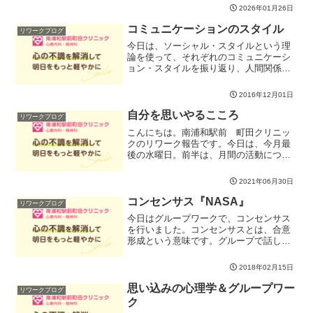
ても、、、と思うかもしれませんね。一
2026年01月26日
度仕事から離れられるこの一時期に、し
ばらく働いてみた経験をふ...
コミュニケーションのスタイル
リワークブログ
今日は、ソーシャル・スタイルという理
論を使って、それぞれのコミュニケーシ
ョン・スタイルを振り返り、人間関係に
ついて考えました。チェックシートを使
って自分のコミュニケーションのあり方
2016年12月01日
を振り返り、他の人からどのタイプに当
てはまるのか予想してもら...
自分を思いやるこころ
リワークブログ
こんにちは。南浦和駅前 町田クリニッ
クのリワーク報告です。今日は、今月最
後の水曜日。前半は、月間の活動につい
て振り返りの会をもちました。後半は、
一か月のテーマだった感情とのつきあい
2021年06月30日
方について、振り返りながら考えてみま
した。日ごろ、自分に厳し...
コンセンサス『NASA』
リワークブログ
今日はグループワークで、コンセンサス
を行いました。コンセンサスとは、合意
形成という意味です。グループで話し合
って１つの意見にまとめていくプロセス
を体験するためのワークです。休職する
2018年02月15日
人の中には「自分の意見を言うと、場の
雰囲気が悪くなるのではな...
思い込みの心理学＆グループワー
リワークブログ
ク