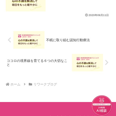
2020年09月11日
不眠に取り組む認知行動療法
ココロの境界線を育てる６つの大切なこ
と
ホーム
リワークブログ
チャット