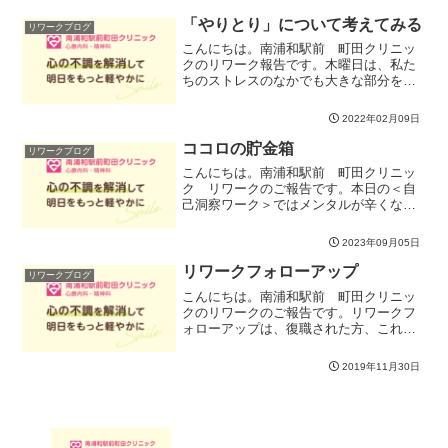
もいろいろな側面がありますがここでは
「問題解決法」を検討しました。そもそ
「やりとり」について考えてみる
リワークブログ
も、問題を「どのように」...
こんにちは。南浦和駅前 町田クリニッ
クのリワーク報告です。木曜日は、私た
ちのストレスのなかでも大きな部分を占
める対人関係やコミュニケーションがテ
ーマです。人とやりとりした後で、気ま
2022年02月09日
ずい思いをしたり、しっくりこない気持
ちで終わることはありませ...
ココロの貯金箱
リワークブログ
こんにちは。南浦和駅前 町田クリニッ
ク リワークのご報告です。本日の＜自
己洞察ワーク＞ではメンタルが辛くなっ
ていく・メンタルのエネルギーを保って
いくカラクリを「ココロの貯金箱」をイ
2023年09月05日
メージしながら皆で理解していきまし
た。基本中の基本。土台中の...
リワークフォローアップ
リワークブログ
こんにちは。南浦和駅前 町田クリニッ
クのリワークのご報告です。リワークフ
ォローアップは、復職された方、これか
ら復職される方、両者の今抱えている不
安や疑問点などについて話し、皆での経
2019年11月30日
験を語ったり、知恵を出し合ったりして
フォローし合うグループで...