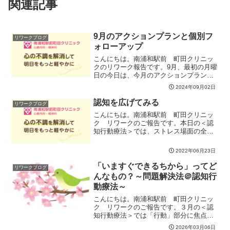
関連記事
9月のアクションプランと個別フ
リワークブログ
ォローアップ
こんにちは。南浦和駅前 町田クリニッ
クのリワーク報告です。9月、最初の月曜
日の今日は、今月のアクションプランを
考えました。そのためには、現在地を把
2024年09月02日
握することが最初です。「復職準備チェ
ックリスト」を使って、働く力として回
認知を広げてみる
リワークブログ
復しておきたいポイント...
こんにちは。南浦和駅前 町田クリニッ
ク リワークのご報告です。本日の＜認
知行動療法＞では、ストレス場面の全体
を見渡しつつ、ストレスの元になってい
る思考を１つターゲットにして考え方を
2022年06月23日
広げてみる・柔らかくするワークを実施
しました。皆さんは観客＆...
「いますぐできるちから」ってど
リワークブログ
んなもの？～問題解決法＠認知行
動療法～
こんにちは。南浦和駅前 町田クリニッ
ク リワークのご報告です。３月の＜認
知行動療法＞では「行動」部分に焦点を
当てて取り組んでいきます。「行動」に
2026年03月06日