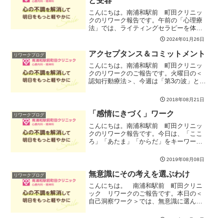
と受容
こんにちは。南浦和駅前 町田クリニッ
クのリワーク報告です。午前の「心理療
法」では、ライティングセラピーを体験
して自己の考えや思いを振り返りまし
2024年01月26日
た。普段は言えない本音や願望、感謝の
思いなどが次々に出てきて、心にある本
アクセプタンス＆コミットメント
リワークブログ
音を少しずつかたちにするこ...
こんにちは。南浦和駅前 町田クリニッ
クのリワークのご報告です。火曜日の＜
認知行動療法＞、今週は「第3の波」と言
われている 「 ＡＣＴ～アクセプタンス＆
コミットメントセラピー」を皆で取り組
2018年08月21日
みました。ネガティブな思考や感情をど
うにかしようとしな...
「感情にきづく」ワーク
リワークブログ
こんにちは。南浦和駅前 町田クリニッ
クのリワーク報告です。今日は、「ここ
ろ」「あたま」「からだ」をキーワード
に、自分の感情にもう少し丁寧に気づい
ていこうというテーマでワークをしまし
2019年08月08日
た。「感情」というと、仕事をしていく
なかでは邪魔者扱いされる...
無意識にその考えを選ぶわけ
リワークブログ
こんにちは。 南浦和駅前 町田クリニ
ック リワークのご報告です。本日の＜
自己洞察ワーク＞では、無意識に選んで
いるその感情や考えの背後にはどんな良
いことがあるのだろう？ ということに