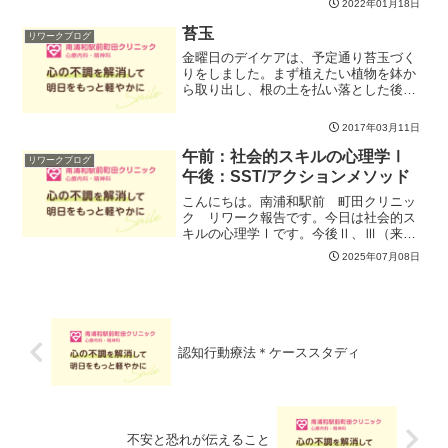
2022年01月18日
焦点を当てて自分自身に向き合ってみま
した。私達は目の前の課題...
苔玉
リワークブログ
金曜日のデイケアは、予定通り苔玉づく
りをしました。まず植えたい植物を鉢か
ら取り出し、根の土を払い落とした後、
新しい土をペタペタ張っていきます。出
来た土玉の上に、湿らせた苔をギュギュ
2017年03月11日
ッと付けていきます。最後にテグスで安
定させて出来上がり。完成...
午前：社会的スキルの心理学Ⅰ
リワークブログ
午後：SST/アクションメソッド
こんにちは。南浦和駅前 町田クリニッ
ク リワーク報告です。今日は社会的ス
キルの心理学Ⅰです。今後Ⅱ、Ⅲ（来
週、再来週）と続きます。ソーシャルス
2025年07月08日
キルの低下はストレスを増加させます。
ソーシャルスキルが高ければストレスは
軽減効果を持ち、ソーシャル...
認知行動療法＊ケーススタディ
不安と恐れが伝えること