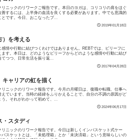
クリニックのリワークご報告です。本日のヨガは、コリコリの肩をほぐ
改善するには、上半身の血流を良くする必要があります。中でも意識的
とです。今日、おこなったプ...
2019年01月18日
方）を考える
感情や行動に結びつくわけではありません。REBTでは、ビリーフに
えます。本日は、どのようなビリーフからどのような感情や行動に結び
てつつ、日常生活を振り返...
2017年04月28日
 キャリアの虹を描く
クリニックのリワーク報告です。今月の月曜日は、復職や転職、仕事へ
考えています。当時の経緯をふりかえることで、自分の不調の原因がど
う。それがわかって初めて、...
2024年06月17日
ス・スタディ
クリニックのリワーク報告です。今日は新しくインバスケット式ケー
ンバスケットとは、「未処理箱」とか「未決済箱」という意味らしいの