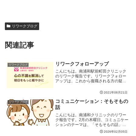
リワークブログ
関連記事
リワークフォローアップ
リワークブログ
こんにちは。南浦和駅前町田クリニック
のリワーク報告です。リワークフォロー
アップは、これから復職される方の疑問
や不安に対して、既に復職された方がア
ドバイスをしたり、復職された方が現在
2021年08月21日
のコンディションを確認したり、みんな
で意見を出し合ってフォロ...
コミュニケーション：そもそもの
リワークブログ
話
こんにちは。南浦和クリニックのリワー
ク報告です。2月の木曜日、コミュニケー
ションのテーマは、「そもそもの話」で
す。そもそも、私たちはなんのためにコ
2026年02月05日
ミュニケーションする？考えてみたこ