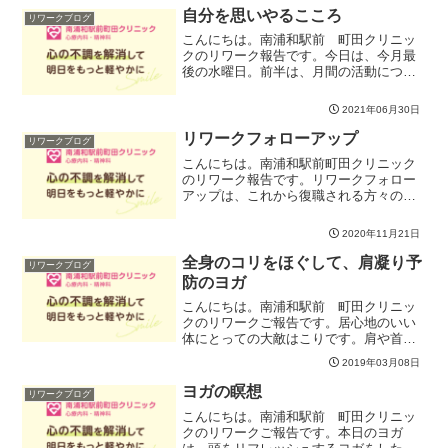
と、あまりないかもしれません。「コミ
自分を思いやるこころ
リワークブログ
ュニケーションできた」と...
こんにちは。南浦和駅前 町田クリニッ
クのリワーク報告です。今日は、今月最
後の水曜日。前半は、月間の活動につい
て振り返りの会をもちました。後半は、
一か月のテーマだった感情とのつきあい
2021年06月30日
方について、振り返りながら考えてみま
した。日ごろ、自分に厳し...
リワークフォローアップ
リワークブログ
こんにちは。南浦和駅前町田クリニック
のリワーク報告です。リワークフォロー
アップは、これから復職される方々の疑
問や不安に対して、既に復職された方々
が経験を振り返ってアドバイスをした
2020年11月21日
り、復職者が復職してから現在までのコ
ンディションを確認したり、...
全身のコリをほぐして、肩凝り予
リワークブログ
防のヨガ
こんにちは。南浦和駅前 町田クリニッ
クのリワークご報告です。居心地のいい
体にとっての大敵はこりです。肩や首、
背中、下半身、触れるとカチカチに硬く
2019年03月08日
なってる人がほとんどかと思います。こ
れらのコリは、血行の悪さや、酸素や栄
ヨガの瞑想
リワークブログ
養が体の隅々まで届かなく...
こんにちは。南浦和駅前 町田クリニッ
クのリワークご報告です。本日のヨガ