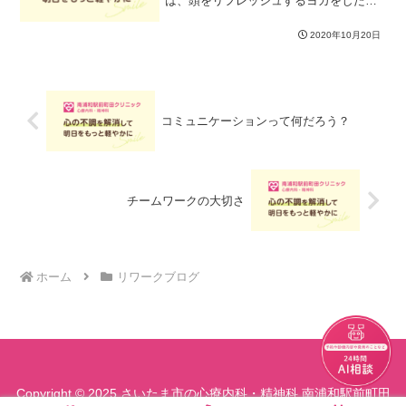
は、頭をリフレッシュするヨガをしたの
ですが、今日は、ヨガの瞑想について簡
単に説明です。瞑想の本質は、自分の内
2020年10月20日
側に目を向けて客観的に自分を眺める練
習です。どんな状況であって...
コミュニケーションって何だろう？
チームワークの大切さ
ホーム
リワークブログ
チャット
Copyright © 2025 さいたま市の心療内科・精神科 南浦和駅前町田