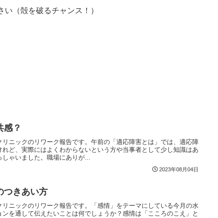
さい（殻を破るチャンス！）
共感？
クリニックのリワーク報告です。午前の「適応障害とは」では、適応障
けれど、実際にはよくわからないという方や当事者として少し知識はあ
しゃいました。職場にありが...
2023年08月04日
のつきあい方
クリニックのリワーク報告です。「感情」をテーマにしている今月の水
ョンを通して伝えたいことは何でしょうか？感情は「こころのこえ」と