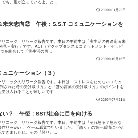
でも、腹が立っているよ、と...
2026年01月22日
未来志向② 午後：S.S.T コミュニケーションを
クリニック リワーク報告です。本日の午前中は「実生活の再適応＆未
発見～実行」です。ACT（アクセプタンス＆コミットメント・セラピ
つを統合して「実生活の再...
2025年10月15日
ミュニケーション（３）
クリニックのリワーク報告です。本日は「ストレスをためないコミュニ
批判された時の受け取り方」と「ほめ言葉の受け取り方」のポイントを
受け入れることが難しいです...
2020年07月21日
い？ 午後：SST/社会に目を向ける
クリニック リワーク報告です。本日、午前中は『それ怒る？怒らな
（作りｗww）、ゲーム感覚で行いました。『怒り』の第一感情に不安、
できましたね。その『怒り』...