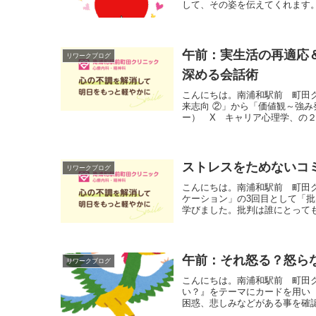
して、その姿を伝えてくれます。
午前：実生活の再適応＆
リワークブログ
深める会話術
こんにちは。南浦和駅前 町田
来志向 ②」から「価値観～強み
ー） X キャリア心理学、の２
ストレスをためないコ
リワークブログ
こんにちは。南浦和駅前 町田
ケーション」の3回目として「
学びました。批判は誰にとっても
午前：それ怒る？怒らな
リワークブログ
こんにちは。南浦和駅前 町田
い？』をテーマにカードを用い
困惑、悲しみなどがある事を確認