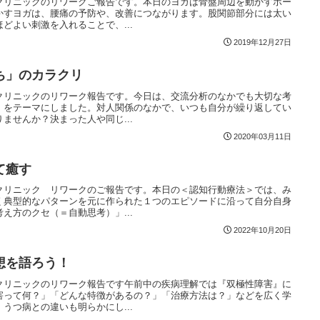
クリニックのリワークご報告です。本日のヨガは骨盤周辺を動かすポー
かすヨガは、腰痛の予防や、改善につながります。股関節部分には太い
どよい刺激を入れることで、...
2019年12月27日
ち」のカラクリ
クリニックのリワーク報告です。今日は、交流分析のなかでも大切な考
」をテーマにしました。対人関係のなかで、いつも自分が繰り返してい
ませんか？決まった人や同じ...
2020年03月11日
て癒す
クリニック リワークのご報告です。本日の＜認知行動療法＞では、み
く典型的なパターンを元に作られた１つのエピソードに沿って自分自身
え方のクセ（＝自動思考）」...
2022年10月20日
想を語ろう！
クリニックのリワーク報告です午前中の疾病理解では『双極性障害』に
害って何？」「どんな特徴があるの？」「治療方法は？」などを広く学
うつ病との違いも明らかにし...