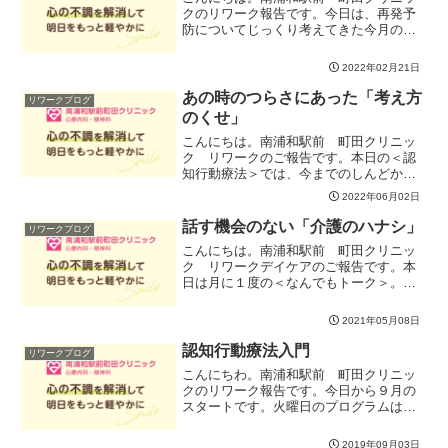
クのリワーク報告です。今日は、再発予
防についてじっくり考えてきた今月の締
めくくり。復職や転職、社会復帰へ向け
て、それぞれの経験を周囲にどのように
2022年02月21日
伝えるか、不安や悩みを共有しました。
同じような経験をしている...
あの時のつらさにあった「考え方
リワークブログ
のくせ」
こんにちは。南浦和駅前 町田クリニッ
ク リワークのご報告です。本日の＜認
知行動療法＞では、今までのしんどかっ
たこと、特に休職に至るまでの中で経験
2022年06月02日
したしんどかったことを振り返り、そこ
にあった考え方のクセ（自動思考）に気
話す機会のない「介護のハナシ」
リワークブログ
づいていくワークを実施し...
こんにちは。南浦和駅前 町田クリニッ
ク リワークデイケアのご報告です。本
日は月に１度の＜なんでもトーク＞。タ
イトル通りなんでもお話して戴いてOKの
プログラムだったのですが、殆どの方の
2021年05月08日
お話が、ご家族の介護のこと、他界され
たご家族のことに関する...
認知行動療法入門
リワークブログ
こんにちわ。南浦和駅前 町田クリニッ
クのリワーク報告です。今日から９月の
スタートです。火曜日のプログラムは、
これからしばらく認知行動療法につい
て、皆さんと学んでいきたいと思いま
2019年09月03日