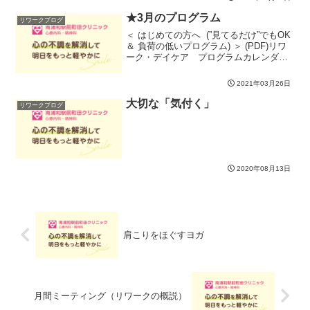
す。日常生活の中で、私たちは様々なス
トレスにさらされます。そのス...
★3月のプログラム
リワークブログ
＜ はじめての方へ (”見てるだけ”でもOK
＆ 負荷の低いプログラム) ＞ (PDF)リワ
ーク・デイケア プログラムカレンダー
（PDF)＊ご利用にあたり、初回／再開の
前に診察にて事前確認が必要です（詳し
2021年03月26日
くは受付まで）＊状況によりプログラ...
大切な「気付く」
リワークブログ
2020年08月13日
肩こりをほぐすヨガ
月間ミーティング（リワークの概説）