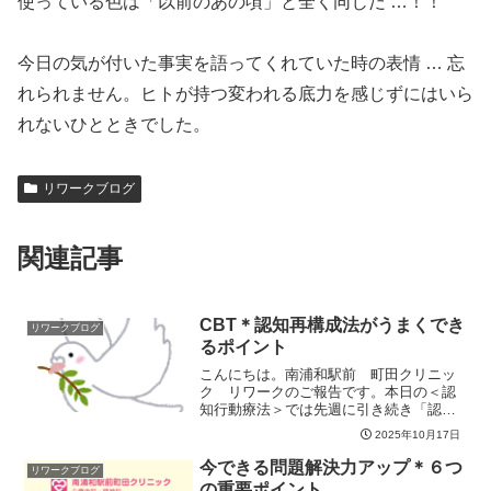
使っている色は「以前のあの頃」と全く同じだ …！！
今日の気が付いた事実を語ってくれていた時の表情 … 忘
れられません。ヒトが持つ変われる底力を感じずにはいら
れないひとときでした。
リワークブログ
関連記事
CBT＊認知再構成法がうまくでき
リワークブログ
るポイント
こんにちは。南浦和駅前 町田クリニッ
ク リワークのご報告です。本日の＜認
知行動療法＞では先週に引き続き「認知
再構成法」に取り組みました。やってみ
2025年10月17日
ても上手くいかないんです～なんだかピ
ンと来ませんでした～というようなお声
今できる問題解決力アップ＊６つ
リワークブログ
を戴いて「どれどれ見せて...
の重要ポイント