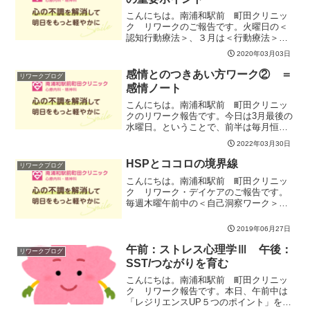
こんにちは。南浦和駅前 町田クリニッ
ク リワークのご報告です。火曜日の＜
認知行動療法＞、３月は＜行動療法＞の
方に焦点を当てて、問題解決に向けてア
2020年03月03日
クションをより楽に起こせる自分になっ
ていくプロセスを皆で進んでいきます。
感情とのつきあい方ワーク② ＝
リワークブログ
今日はシリーズ１回目。基...
感情ノート
こんにちは。南浦和駅前 町田クリニッ
クのリワーク報告です。今日は3月最後の
水曜日。ということで、前半は毎月恒例
の月間振り返りを行いました。いつもの
2022年03月30日
ように今月やったこと、気づいたことを
１人ずつ振り返りました。その後、お互
HSPとココロの境界線
リワークブログ
いにシェアしていくので...
こんにちは。南浦和駅前 町田クリニッ
ク リワーク・デイケアのご報告です。
毎週木曜午前中の＜自己洞察ワーク＞、
今週は「HSPとココロの境界線」と題し
て、この２つの関係性を通して自分を見
2019年06月27日
つめてみました。HSPとは「Highly
sensitiv...
午前：ストレス心理学Ⅲ 午後：
リワークブログ
SST/つながりを育む
こんにちは。南浦和駅前 町田クリニッ
ク リワーク報告です。本日、午前中は
「レジリエンスUP５つのポイント」を行