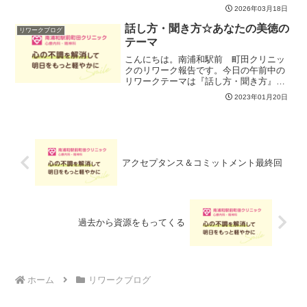
いました。ストレスと上手く付き合うた
2026年03月18日
めの対処法である『レジリエンス』困難
な出来事があっても、回復しながら前に
話し方・聞き方☆あなたの美徳の
リワークブログ
進んでいく力！は、スト...
テーマ
こんにちは。南浦和駅前 町田クリニッ
クのリワーク報告です。今日の午前中の
リワークテーマは『話し方・聞き方』で
す。あらゆるビジネスシーンで気を付け
2023年01月20日
たいのが言葉。より丁寧な話し方や聞き
方にはどんなものがあるか、言いづらい
ことをいう時にどんな言い...
アクセプタンス＆コミットメント最終回
過去から資源をもってくる
ホーム
リワークブログ