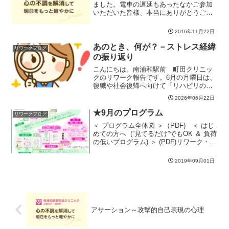
ました。電車の遅延もあったなかご参加
いただいた皆様、本当にありがとうござ
いました。雨の予報が一転。晴天の中、
今日は近場の「うらわ美術館」に行って
2016年11月22日
きました。入り口付近のクリスマスツリ
ー美術館では「江戸の遊び...
あのとき、何が？－ストレス経緯
リワークブログ
の振り返り
こんにちは。南浦和駅前 町田クリニッ
クのリワーク報告です。6月の月曜日は、
復職や社会復帰へ向けて「リハビリのポ
イント」を考えています！今日は、その
2026年06月22日
なかでも大事なポイントの一つ、自分が
体調を崩した経緯を振り返ってみまし
★9月のプログラム
リワークブログ
た。体調を崩した経緯やお...
＜ プログラム全体図 ＞（PDF) ＜ はじ
めての方へ (”見てるだけ”でもOK ＆ 負荷
の低いプログラム) ＞ (PDF)リワーク・デ
イケア プログラムカレンダー（PDF)＊
ご利用にあたり、初回／再開の前に診察
2019年09月01日
にて事前確認が必要です（詳...
アサーション～攻撃的自己表現の心理