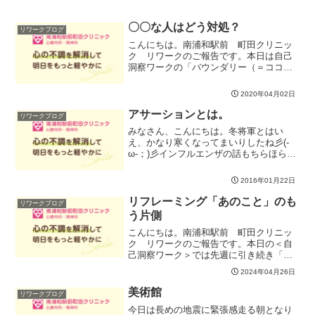
〇〇な人はどう対処？
リワークブログ
こんにちは。南浦和駅前 町田クリニッ
ク リワークのご報告です。本日は自己
洞察ワークの「バウンダリー（＝ココロ
の境界線）」より、皆さんの実際の困り
事から「〇〇な人はどう対処？」と銘打
2020年04月02日
って、バウンダリーを超えてこちらの領
域にグイグイ入ってくる人...
アサーションとは。
リワークブログ
みなさん、こんにちは。冬将軍とはい
え、かなり寒くなってまいりしたね彡(-
ω-；)彡インフルエンザの話もちらほら聞
いていますので、みなさん、手洗いうが
い、人混みでのマスク着用、自分の身は
2016年01月22日
お守りくださいっ(>人<;)さて、本日はア
サーションとい...
リフレーミング「あのこと」のも
リワークブログ
う片側
こんにちは。南浦和駅前 町田クリニッ
ク リワークのご報告です。本日の＜自
己洞察ワーク＞では先週に引き続き「リ
フレーミング」に取り組みました。先週
2024年04月26日
は自分自身のことをリフレーミングしま
したが今週はしんどかった「あの時のこ
美術館
リワークブログ
と」をリフレーミングして...
今日は長めの地震に緊張感走る朝となり