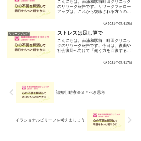
こんにちは。南浦和駅前町田クリニック
のリワーク報告です。リワークフォロー
アップは、これから復職される方々の疑
問や不安に対して、既に復職された方々
がアドバイスをしたり、復職された方が
2021年05月15日
立ち止まってコンディションを確認した
り、みんなで意見を出し合...
ストレスは足し算で
リワークブログ
こんにちは。南浦和駅前 町田クリニッ
クのリワーク報告です。今日は、復職や
社会復帰へ向けて「働く力を回復する」
ためのリハビリのポイントを考えていき
ました。休職したり、ながく仕事から離
2021年05月17日
れていると、やはりどうしても様々な機
能がおやすみモードに入り...
認知行動療法３＊べき思考
イラショナルビリーフを考えましょう