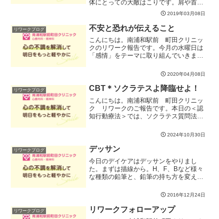
体にとっての大敵はこりです。肩や首、
背中、下半身、触れるとカチカチに硬く
2019年03月08日
なってる人がほとんどかと思います。こ
れらのコリは、血行の悪さや、酸素や栄
不安と恐れが伝えること
リワークブログ
養が体の隅々まで届かなく...
こんにちは。南浦和駅前 町田クリニッ
クのリワーク報告です。今月の水曜日は
「感情」をテーマに取り組んでいきま
す。今日は「不安」と「恐れ」をテーマ
にしました。どちらもつらい感情です
2020年04月08日
が、人間にとってどうしても生まれてし
まう根源的な感情のひとつです...
CBT＊ソクラテスよ降臨せよ！
リワークブログ
こんにちは。南浦和駅前 町田クリニッ
ク リワークのご報告です。本日の＜認
知行動療法＞では、ソクラテス質問法に
取り組みました。私達は「〇〇のことを
分かっている」つもりになっていますが
2024年10月30日
本当に〇〇のことすべてを正確に分かっ
ている訳では決してありま...
デッサン
リワークブログ
今日のデイケアはデッサンをやりまし
た。まずは描線から。H、F、Bなど様々
な種類の鉛筆と、鉛筆の持ち方を変えて
みたりしながら、違いを体感しました。
お次は「パース」という技法。定規を使
2016年12月24日
いながら奥行きのある画を練習しまし
た。何となく線路に見えます...
リワークフォローアップ
リワークブログ