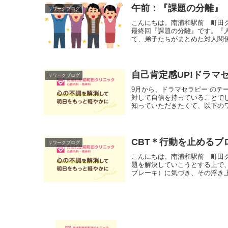
午前：『課題の分離』 
リワークブログ
こんにちは。南浦和駅前 町田
最終回『課題の分離』です。『
て、弟子たちがまとめた対人関係
自己肯定感UP!ドラマ
リワークブログ
9月から、ドラマセラピー のテ
対して自信を持っていることで
知っていただきたくて、以下のワ
CBT＊行動を止めるブ
リワークブログ
こんにちは。南浦和駅前 町田
題を解決していこうとする上で
ブレーキ）に気づき、その浮き上