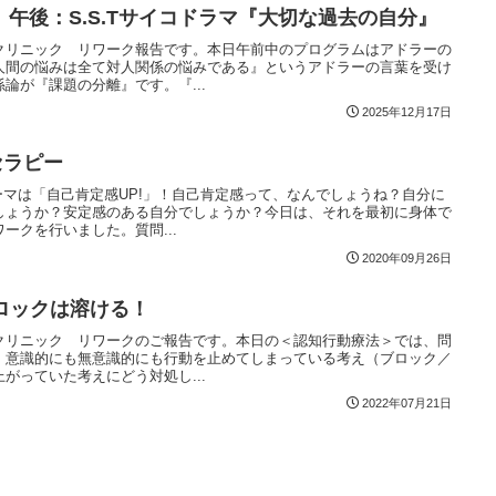
午後：S.S.Tサイコドラマ『大切な過去の自分』
クリニック リワーク報告です。本日午前中のプログラムはアドラーの
人間の悩みは全て対人関係の悩みである』というアドラーの言葉を受け
論が『課題の分離』です。『...
2025年12月17日
セラピー
ーマは「自己肯定感UP!」！自己肯定感って、なんでしょうね？自分に
しょうか？安定感のある自分でしょうか？今日は、それを最初に身体で
ークを行いました。質問...
2020年09月26日
ロックは溶ける！
クリニック リワークのご報告です。本日の＜認知行動療法＞では、問
、意識的にも無意識的にも行動を止めてしまっている考え（ブロック／
がっていた考えにどう対処し...
2022年07月21日